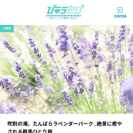
自分らしい列車旅と出会う
北関東
吹割の滝、たんばらラベンダーパーク…絶景に癒や
される群馬ひとり旅