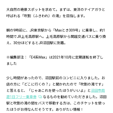
大自然の絶景スポットを求めて。まずは、東洋のナイアガラと
呼ばれる「吹割（ふきわれ）の滝」を目指します。
朝の9時前に、JR東京駅から「Maxとき309号」に乗車し、約1
時間でJR上毛高原駅へ。上毛高原駅から関越交通バスに乗り換
え、30分ほどするとJR沼田駅に到着。
※編集部注：「E4系Max」は2021年10月に定期運転を終了し
ました
少し時間があったので、沼田駅前のコンビニに入りました。お
店の方に「どこに行くの？」と聞かれたので「吹割の滝です」
と答えると、「じゃあこれを使ったほうがいいよ」と
沼田市周
遊1日フリー乗車券
なるものを勧めていただきました。沼田
駅と吹割の滝の間をバスで移動する方は、このチケットを使っ
たほうがお得なんだそうです。ありがたい情報！