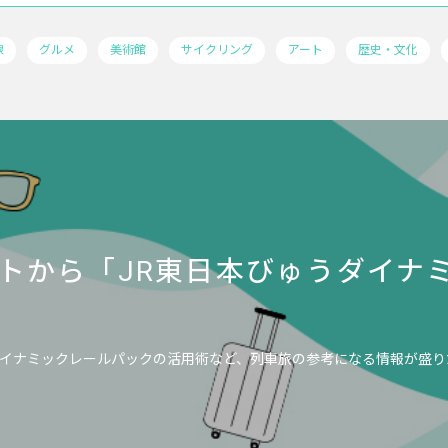
線
グルメ
美術館
サイクリング
アート
歴史・文化
トから「JR東日本びゅうダイナ
イナミックレールパックの活用術など、列車旅の参考になる情報が盛り