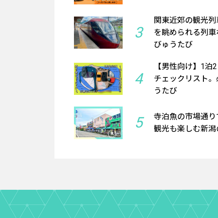
関東近郊の観光列
3
を眺められる列車
びゅうたび
【男性向け】1泊
4
チェックリスト。必
うたび
寺泊魚の市場通り
5
観光も楽しむ新潟の