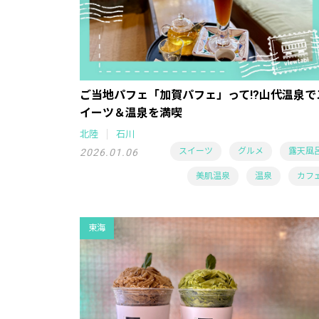
ご当地パフェ「加賀パフェ」って!?山代温泉で
イーツ＆温泉を満喫
北陸
石川
スイーツ
グルメ
露天風
2026.01.06
美肌温泉
温泉
カフ
東海