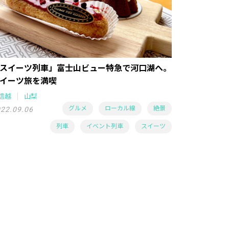
スイーツ列車」富士山ビュー特急で河口湖へ。
イーツ旅を満喫
信越
山梨
グルメ
ローカル線
絶景
22.09.06
列車
イベント列車
スイーツ