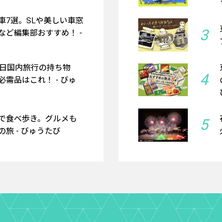
車7選。SLや美しい車窓
3
など編集部おすすめ！ -
2日国内旅行の持ち物
4
需品はこれ！ - びゅ
で食べ歩き。グルメも
5
旅 - びゅうたび