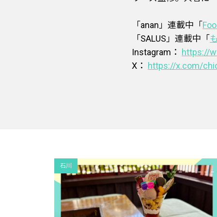
「anan」連載中「
Fo
「SALUS」連載中「
Instagram：
https://
X：
https://x.com/ch
石川