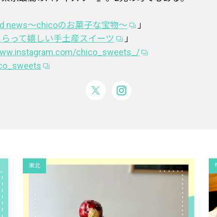
od news〜chicoのお菓子な宝物〜
」
もらって嬉しい手土産スイーツ
」
www.instagram.com/chico_sweets_/
ico_sweets
東北