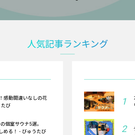
人気記事ランキング
！感動間違いなしの花
1
うたび
京の個室サウナ5選。
2
める！ - びゅうたび