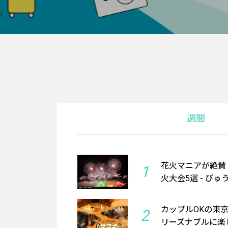
週間
花火マニアが絶賛
1
火大会5選 - びゅ
カップルOKの東
2
リーズナブルに楽し