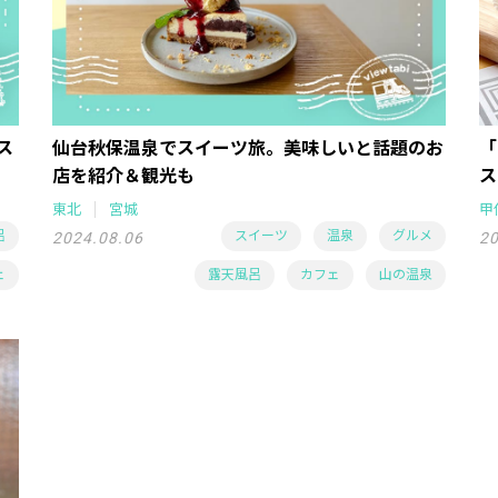
ス
仙台秋保温泉でスイーツ旅。美味しいと話題のお
「
店を紹介＆観光も
ス
東北
宮城
甲
呂
スイーツ
温泉
グルメ
2024.08.06
20
ェ
露天風呂
カフェ
山の温泉