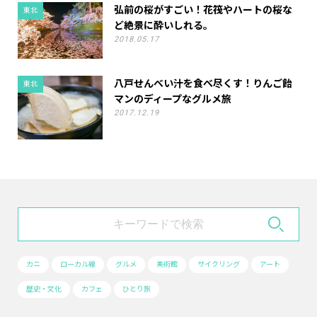
弘前の桜がすごい！花筏やハートの桜な
東北
ど絶景に酔いしれる。
2018.05.17
八戸せんべい汁を食べ尽くす！りんご飴
東北
マンのディープなグルメ旅
2017.12.19
カニ
ローカル線
グルメ
美術館
サイクリング
アート
歴史・文化
カフェ
ひとり旅