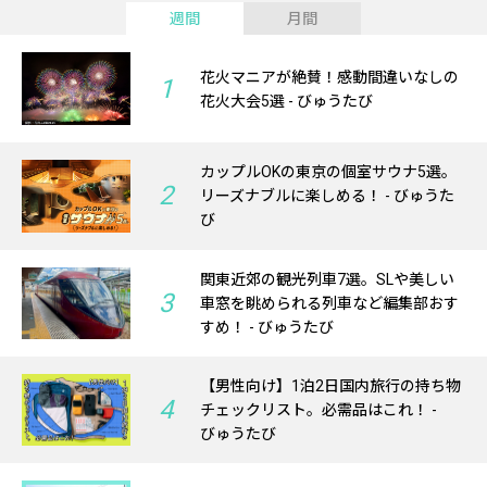
週間
月間
花火マニアが絶賛！感動間違いなしの
1
花火大会5選 - びゅうたび
カップルOKの東京の個室サウナ5選。
2
リーズナブルに楽しめる！ - びゅうた
び
関東近郊の観光列車7選。SLや美しい
3
車窓を眺められる列車など編集部おす
すめ！ - びゅうたび
【男性向け】1泊2日国内旅行の持ち物
4
チェックリスト。必需品はこれ！ -
びゅうたび