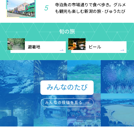
寺泊魚の市場通りで食べ歩き。グルメ
5
も観光も楽しむ新潟の旅 - びゅうたび
旬の旅
避暑地
ビール
みんなのたび​
みんなの投稿を見る