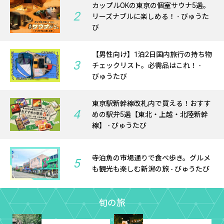
カップルOKの東京の個室サウナ5選。
2
リーズナブルに楽しめる！ - びゅうた
び
【男性向け】1泊2日国内旅行の持ち物
3
チェックリスト。必需品はこれ！ -
びゅうたび
東京駅新幹線改札内で買える！おすす
4
めの駅弁5選【東北・上越・北陸新幹
線】 - びゅうたび
寺泊魚の市場通りで食べ歩き。グルメ
5
も観光も楽しむ新潟の旅 - びゅうたび
旬の旅