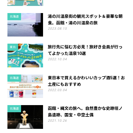
湯の川温泉街の観光スポット＆豪華な朝
北海道
食。函館・湯の川温泉の旅
2023.08.15
旅行先に悩む方必見！旅好き会員が行っ
東北
てよかった温泉10選
2022.10.04
東日本で買えるかわいいカップ酒5選！お
北海道
土産にもおすすめ
2022.03.04
函館・縄文の旅へ。自然豊かな史跡垣ノ
北海道
島遺跡、国宝・中空土偶
2021.10.26