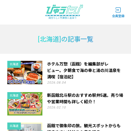
自分らしい列車旅と出会う
[北海道]の記事一覧
ホテル万惣（函館）を編集部がレ
北海道
ビュー。夕朝食で海の幸と湯の川温泉を
満喫【宿泊記】
2026.08.04
新函館北斗駅のおすすめ駅弁5選。売り場
北海道
や営業時間も詳しく紹介！
2026.02.10
函館で御朱印の旅。観光スポットからも
北海道