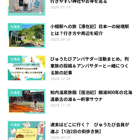
行きやすい神社やお寺を巡る
2026.01.15
小幌駅への旅【滞在記】日本一の秘境駅
北海道
とは？行き方や周辺を紹介
2025.09.16
びゅうたびアンバサダー活動まとめ。列
北海道
車旅の投稿＆アンバサダーと一緒につく
る旅の記事
2024.12.26
知内温泉旅館【宿泊記】開湯800年の北海
北海道
道最古の湯＆一軒家サウナ
2024.11.19
週末はどこに行く？ びゅうたび会員が
北海道
選ぶ【1泊2日の街歩き旅】
2023.09.21