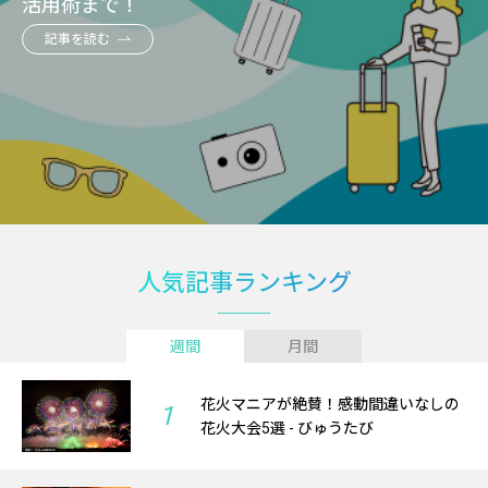
活用術まで！
記事を読む
人気記事ランキング
週間
月間
花火マニアが絶賛！感動間違いなしの
1
花火大会5選 - びゅうたび