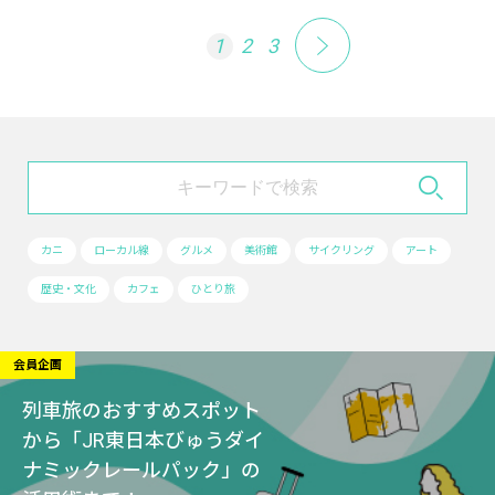
1
2
3
カニ
ローカル線
グルメ
美術館
サイクリング
アート
歴史・文化
カフェ
ひとり旅
会員企画
列車旅のおすすめスポット
から「JR東日本びゅうダイ
ナミックレールパック」の