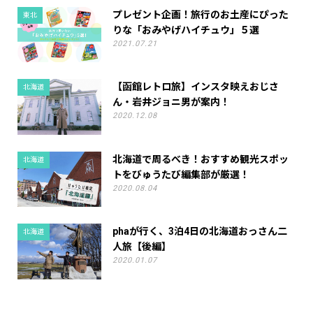
プレゼント企画！旅行のお土産にぴった
東北
りな「おみやげハイチュウ」５選
2021.07.21
【函館レトロ旅】インスタ映えおじさ
北海道
ん・岩井ジョニ男が案内！
2020.12.08
北海道で周るべき！おすすめ観光スポッ
北海道
トをびゅうたび編集部が厳選！
2020.08.04
phaが行く、3泊4日の北海道おっさん二
北海道
人旅【後編】
2020.01.07