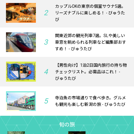
カップルOKの東京の個室サウナ5選。
2
リーズナブルに楽しめる！ - びゅうた
び
関東近郊の観光列車7選。SLや美しい
3
車窓を眺められる列車など編集部おす
すめ！ - びゅうたび
【男性向け】1泊2日国内旅行の持ち物
4
チェックリスト。必需品はこれ！ -
びゅうたび
寺泊魚の市場通りで食べ歩き。グルメ
5
も観光も楽しむ新潟の旅 - びゅうたび
旬の旅