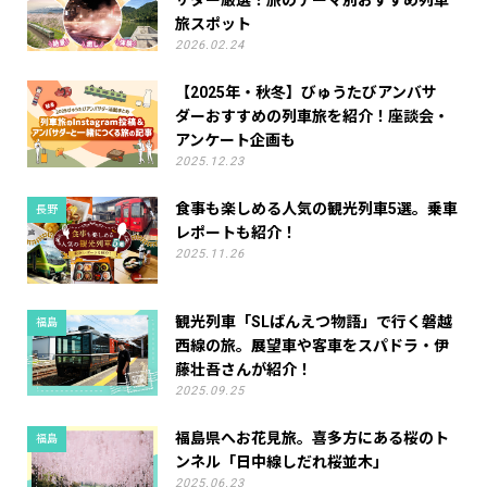
サダー厳選！旅のテーマ別おすすめ列車
旅スポット
2026.02.24
【2025年・秋冬】びゅうたびアンバサ
ダーおすすめの列車旅を紹介！座談会・
アンケート企画も
2025.12.23
食事も楽しめる人気の観光列車5選。乗車
長野
レポートも紹介！
2025.11.26
観光列車「SLばんえつ物語」で行く磐越
福島
西線の旅。展望車や客車をスパドラ・伊
藤壮吾さんが紹介！
2025.09.25
福島県へお花見旅。喜多方にある桜のト
福島
ンネル「日中線しだれ桜並木」
2025.06.23