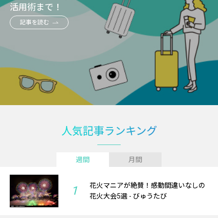
活用術まで！
記事を読む
人気記事ランキング
週間
月間
花火マニアが絶賛！感動間違いなしの
1
花火大会5選 - びゅうたび