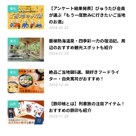
【アンケート結果発表】びゅうたび会員
東北
が選ぶ「もう一度飲みに行きたいご当地
のお酒」
2024.02.22
磐梯熱海温泉・四季彩一力の宿泊記。周
東北
辺のおすすめ観光スポットも紹介
2024.01.25
絶品ご当地鍋5選。鍋好きフードライ
東北
ター・白央篤司がおすすめ！
2023.12.26
【鉄印帳とは】列車旅の注目アイテム！
山形
おすすめの鉄印も紹介
2023.11.28