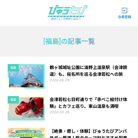
自分らしい列車旅と出会う
[福島]の記事一覧
鶴ヶ城城址公園に湯野上温泉駅（会津鉄
福島
道）も。桜名所を巡る会津若松への旅
2026.06.29
会津若松七日町通りで「赤べこ絵付け体
福島
験」とカフェ巡り。東山温泉も満喫
2026.05.28
【絶景・癒し・体験】びゅうたびアンバ