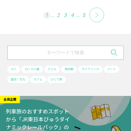
1
...
2
3
4
...
5
カニ
ローカル線
グルメ
美術館
サイクリング
アート
歴史・文化
カフェ
ひとり旅
会員企画
列車旅のおすすめスポット
から「JR東日本びゅうダイ
ナミックレールパック」の