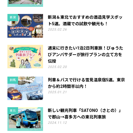
新潟＆東北でおすすめの酒造見学スポッ
新潟
ト5選。酒蔵での試飲や観光も！
2025.02.26
週末に行きたい1泊2日列車旅！びゅうた
びアンバサダーが旅行プランの立て方を
伝授
2025.02.20
列車＆バスで行ける雪見温泉宿5選。東京
群馬
から約2時間半以内！
2025.01.21
新しい観光列車「SATONO（さとの）」
東北
で郡山→喜多方への東北列車旅
2024.11.12