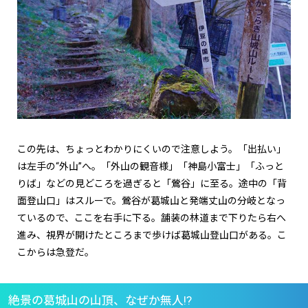
この先は、ちょっとわかりにくいので注意しよう。「出払い」
は左手の“外山”へ。「外山の観音様」「神島小富士」「ふっと
りば」などの見どころを過ぎると「鶯谷」に至る。途中の「背
面登山口」はスルーで。鶯谷が葛城山と発端丈山の分岐となっ
ているので、ここを右手に下る。舗装の林道まで下りたら右へ
進み、視界が開けたところまで歩けば葛城山登山口がある。こ
こからは急登だ。
絶景の葛城山の山頂、なぜか無人
!?