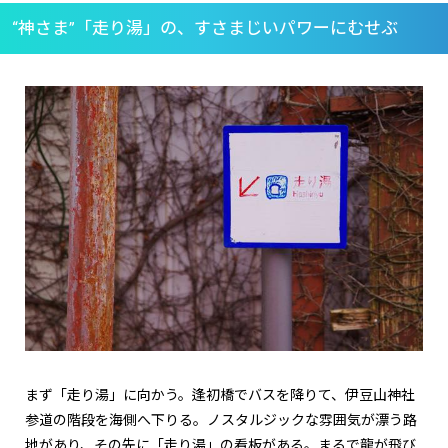
“神さま”「走り湯」の、すさまじいパワーにむせぶ
まず「走り湯」に向かう。逢初橋でバスを降りて、伊豆山神社
参道の階段を海側へ下りる。ノスタルジックな雰囲気が漂う路
地があり、その先に「走り湯」の看板がある。まるで龍が飛び