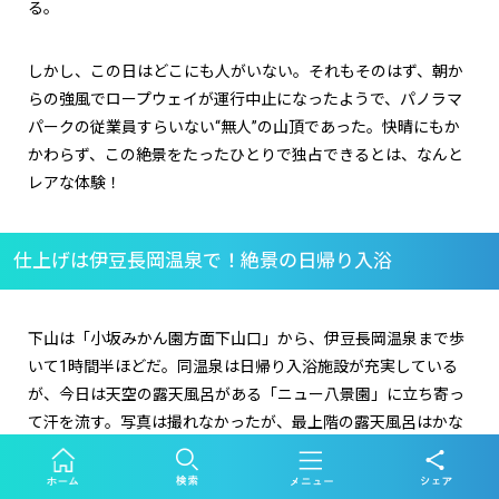
る。
しかし、この日はどこにも人がいない。それもそのはず、朝か
らの強風でロープウェイが運行中止になったようで、パノラマ
パークの従業員すらいない“無人”の山頂であった。快晴にもか
かわらず、この絶景をたったひとりで独占できるとは、なんと
レアな体験！
仕上げは伊豆長岡温泉で！絶景の日帰り入浴
下山は「小坂みかん園方面下山口」から、伊豆長岡温泉まで歩
いて
1
時間半ほどだ。同温泉は日帰り入浴施設が充実している
が、今日は天空の露天風呂がある「ニュー八景園」に立ち寄っ
て汗を流す。写真は撮れなかったが、最上階の露天風呂はかな
り気持ちがいいのでオススメ。