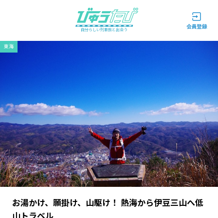
自分らしい列車旅と出会う
東海
お湯かけ、願掛け、山駆け！ 熱海から伊豆三山へ低
山トラベル