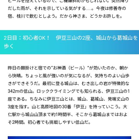
ビールを控えているので、ご機嫌斜めかもしれない。突然降り
だした雨が、それを示している気がする……。今夜は修善寺の
宿、桂川で飲むとしよう。だから神さま、どうかお許しを。
2日目：初心者
OK
！ 伊豆三山の
2
座、城山から葛城山を
歩く
昨日の願掛けと宿での“お神酒（ビール）”が効いたのか、朝か
ら快晴。ちょっと風が強いのが気になるが、気持ちのよい山歩
きができそうだ。最初に登る城山は、むき出しの岩が特徴的な
342m
の低山。ロッククライミングでも知られる、伊豆三山の
1
座である。ちなみに伊豆三山とは、城山、葛城山、発端丈山の
3
座を指す。山と高原地図の
30
番「伊豆」を持っていこう。大
仁駅から城山山頂まで約
1
時間半、そこから葛城山まではおよ
そ
2
時間。初心者でも挑戦しやすい低山だ。