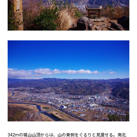
342mの城山山頂からは、山の東側をぐるりと見渡せる。南北