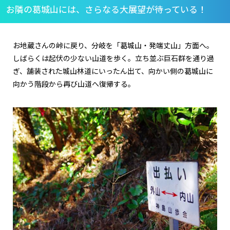
お隣の葛城山には、さらなる大展望が待っている！
お地蔵さんの峠に戻り、分岐を「葛城山・発端丈山」方面へ。
しばらくは起伏の少ない山道を歩く。立ち並ぶ巨石群を通り過
ぎ、舗装された城山林道にいったん出て、向かい側の葛城山に
向かう階段から再び山道へ復帰する。