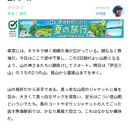
2017.03.10
written by
東海
静岡
大内征
車窓には、キラキラ輝く相模の海が広がっている。間もなく熱
海だ。今日はここで途中下車し、この2日間がよい山旅となる
よう、山の神さまたちに願掛けしてスタート。明日は「伊豆三
山」のうちの2つの山、城山から葛城山までを歩く。
山の格好だから派手である。真っ赤な山用のジャケットに身を
包み、大きくて真っ白なザックを背負い、足元はごつい登山靴
といういでたち。黒のコートやダウンジャケットの人でごった
返す熱海駅前では、かなり異風で目立つ。これはなかなか痛快
だ。