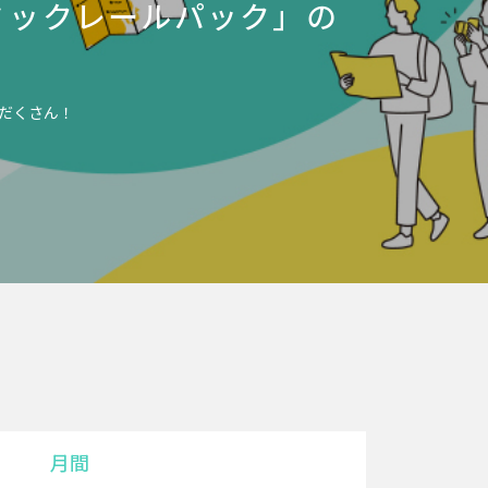
ミックレールパック」の
だくさん！
月間