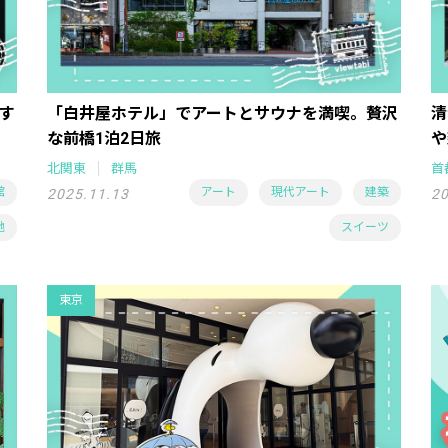
す
「白井屋ホテル」でアートとサウナを満喫。贅沢
清
な前橋1泊2日旅
や
北関東
群馬
首
館
アート
現代アート
建築
2025.11.13
20
地
スイーツ
東京