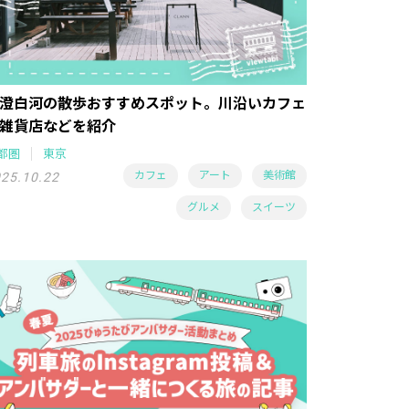
澄白河の散歩おすすめスポット。川沿いカフェ
雑貨店などを紹介
都圏
東京
カフェ
アート
美術館
25.10.22
グルメ
スイーツ