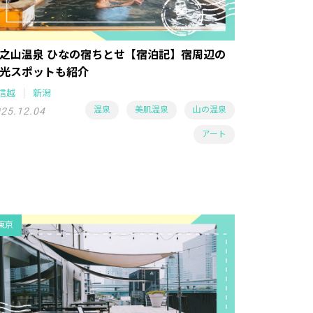
之山温泉 ひなの宿ちとせ【宿泊記】宿周辺の
光スポットも紹介
信越
新潟
温泉
美肌温泉
山の温泉
25.12.04
アート
東京