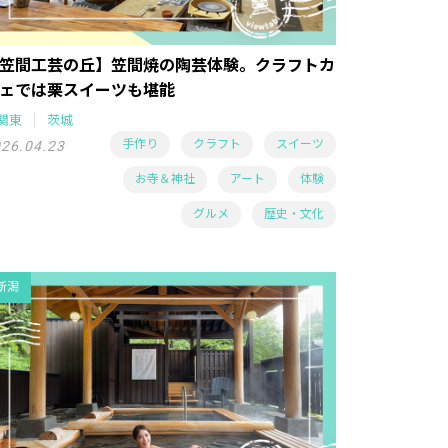
笠間工芸の丘】笠間焼の陶芸体験。クラフトカ
ェでは栗スイーツも堪能
関東
茨城
手作り
クラフト
スイーツ
26.04.23
お寺＆神社
アート
体験
グルメ
歴史・文化
新潟