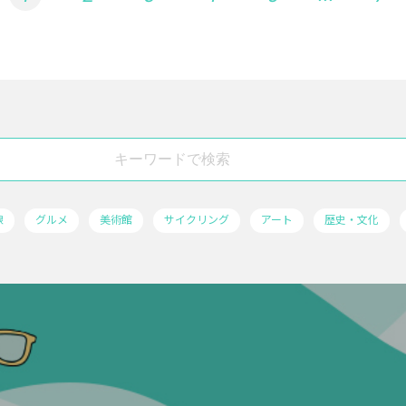
線
グルメ
美術館
サイクリング
アート
歴史・文化