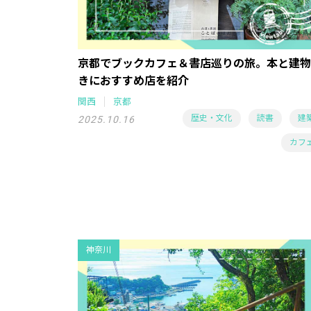
京都でブックカフェ＆書店巡りの旅。本と建物
きにおすすめ店を紹介
関西
京都
歴史・文化
読書
建
2025.10.16
カフ
神奈川