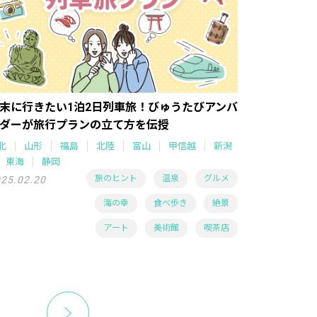
末に行きたい1泊2日列車旅！びゅうたびアンバ
ダーが旅行プランの立て方を伝授
北
山形
福島
北陸
富山
甲信越
新潟
東海
静岡
旅のヒント
温泉
グルメ
25.02.20
海の幸
食べ歩き
絶景
アート
美術館
喫茶店