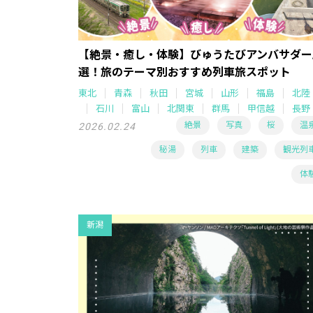
【絶景・癒し・体験】びゅうたびアンバサダー
選！旅のテーマ別おすすめ列車旅スポット
東北
青森
秋田
宮城
山形
福島
北陸
石川
富山
北関東
群馬
甲信越
長野
絶景
写真
桜
温
2026.02.24
秘湯
列車
建築
観光列
体
新潟