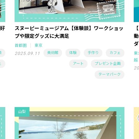
好
スヌーピーミュージアム【体験談】ワークショッ
【
プや限定グッズに大満足
動
ダ
首都圏
東京
築
美術館
体験
手作り
カフェ
2025.09.11
東
越
ェ
アート
プレゼント企画
20
テーマパーク
山梨