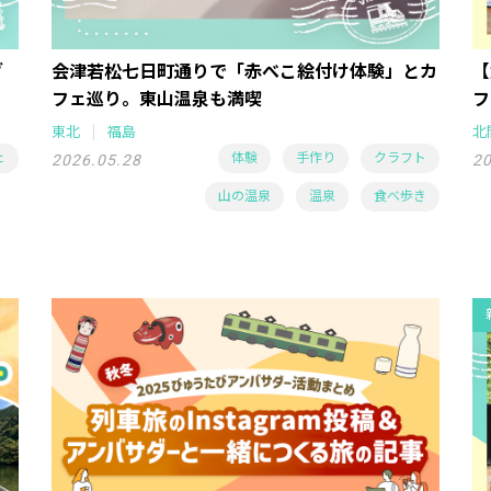
グ
会津若松七日町通りで「赤べこ絵付け体験」とカ
【
フェ巡り。東山温泉も満喫
フ
東北
福島
北
ェ
体験
手作り
クラフト
2026.05.28
20
山の温泉
温泉
食べ歩き