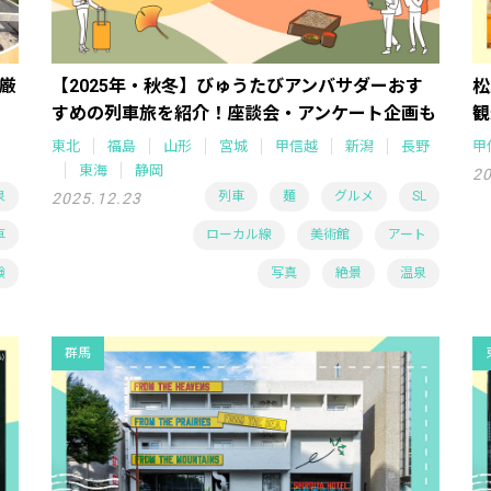
厳
【2025年・秋冬】びゅうたびアンバサダーおす
松
すめの列車旅を紹介！座談会・アンケート企画も
観
東北
福島
山形
宮城
甲信越
新潟
長野
甲
東海
静岡
20
泉
列車
麺
グルメ
SL
2025.12.23
車
ローカル線
美術館
アート
験
写真
絶景
温泉
群馬