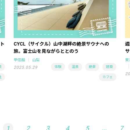
ト
CYCL（サイクル）山中湖畔の絶景サウナへの
週
旅。富士山を見ながらととのう
サ
甲信越
山梨
東
築
体験
温泉
絶景
建築
2025.05.29
20
社
カフェ
...
1
2
3
4
5
7