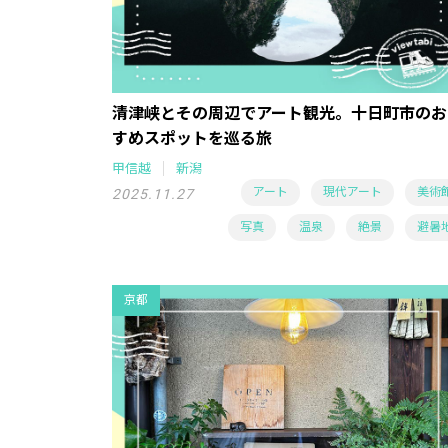
清津峡とその周辺でアート観光。十日町市のお
すめスポットを巡る旅
甲信越
新潟
アート
現代アート
美術
2025.11.27
写真
温泉
絶景
避暑
京都