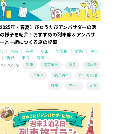
2025年・春夏】びゅうたびアンバサダーの活
の様子を紹介！おすすめの列車旅＆アンバサ
ーと一緒につくる旅の記事
北
青森
岩手
秋田
北関東
群馬
甲信
新潟
東海
静岡
列車
露天風呂
温泉
海の幸
25.08.26
グルメ
観光列車
ローカル線
建築
アート
動物