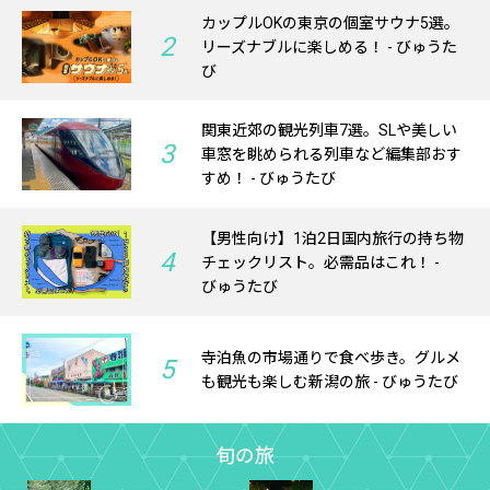
カップルOKの東京の個室サウナ5選。
2
リーズナブルに楽しめる！ - びゅうた
び
関東近郊の観光列車7選。SLや美しい
3
車窓を眺められる列車など編集部おす
すめ！ - びゅうたび
【男性向け】1泊2日国内旅行の持ち物
4
チェックリスト。必需品はこれ！ -
びゅうたび
寺泊魚の市場通りで食べ歩き。グルメ
5
も観光も楽しむ新潟の旅 - びゅうたび
旬の旅