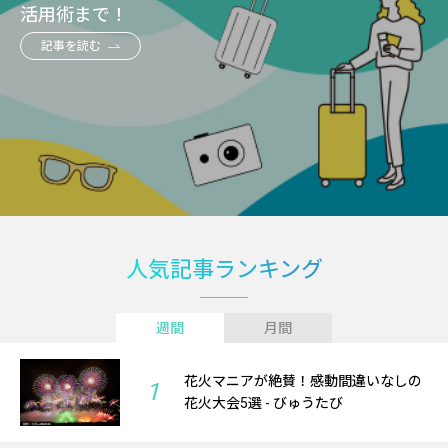
活用術まで！
記事を読む
人気記事ランキング
週間
月間
花火マニアが絶賛！感動間違いなしの
1
花火大会5選 - びゅうたび