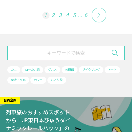
1
2
3
4
5
...
6
カニ
ローカル線
グルメ
美術館
サイクリング
アート
歴史・文化
カフェ
ひとり旅
会員企画
列車旅のおすすめスポット
から「JR東日本びゅうダイ
ナミックレールパック」の