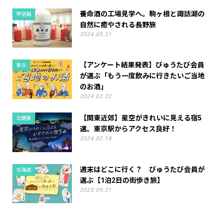
養命酒の工場見学へ。駒ヶ根と諏訪湖の
甲信越
自然に癒やされる長野旅
2024.05.21
【アンケート結果発表】びゅうたび会員
東北
が選ぶ「もう一度飲みに行きたいご当地
のお酒」
2024.02.22
【関東近郊】星空がきれいに見える宿5
北関東
選。東京駅からアクセス良好！
2024.02.14
週末はどこに行く？ びゅうたび会員が
北海道
選ぶ【1泊2日の街歩き旅】
2023.09.21