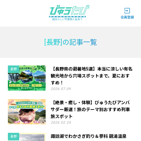
自分らしい列車旅と出会う
[長野]の記事一覧
【長野県の避暑地5選】本当に涼しい有名
長野
観光地から穴場スポットまで。夏におす
すめ！
2026.07.09
【絶景・癒し・体験】びゅうたびアンバ
サダー厳選！旅のテーマ別おすすめ列車
旅スポット
2026.02.24
諏訪湖でわかさぎ釣り＆蓼科 親湯温泉
長野