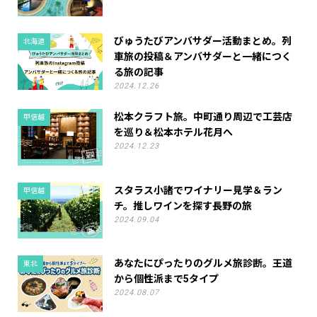
びゅうたびアンバサダー活動まとめ。列
北海道
車旅の投稿＆アンバサダーと一緒につく
る旅の記事
2024.12.26
松本クラフト旅。中町通り周辺で工芸店
甲信越
を巡り＆松本ホテル花月へ
2024.12.23
スタラス小諸でワイナリー見学＆ラン
甲信越
チ。推しワインを探す長野の旅
2024.09.04
あなたにぴったりのグルメ旅診断。王道
東北
から個性派まで5タイプ
2024.08.07