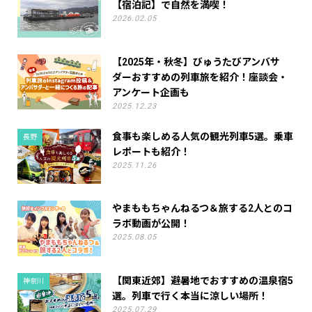
【宿泊記】で自然を満喫！
2026.02.05
【2025年・秋冬】びゅうたびアンバサ
ダーおすすめの列車旅を紹介！座談会・
アンケート企画も
2025.12.23
食事も楽しめる人気の観光列車5選。乗車
長野
レポートも紹介！
2025.11.26
やまももちゃんねるつ＆旅する2人とのコ
ラボ動画が公開！
2025.08.05
【関東近郊】避暑地でおすすめの温泉宿5
神奈川
選。列車で行く本当に涼しい場所！
2025.07.29