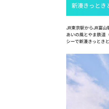
新湊きっとき
JR東京駅からJR富
あいの風とやま鉄道（
シーで新湊きっとき