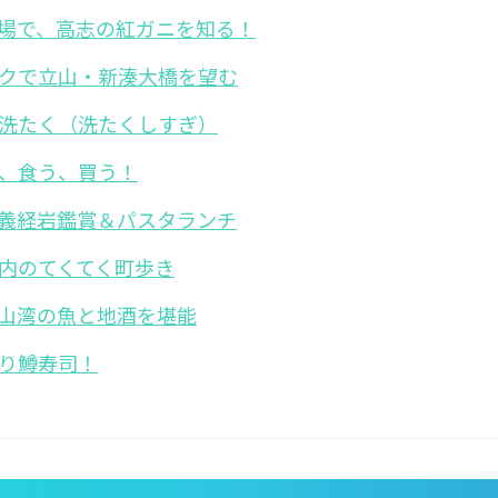
場で、高志の紅ガニを知る！
クで立山・新湊大橋を望む
洗たく（洗たくしすぎ）
、食う、買う！
義経岩鑑賞＆パスタランチ
内のてくてく町歩き
山湾の魚と地酒を堪能
り鱒寿司！