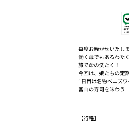
毎度お騒がせいたし
働く母でもあるわた
旅で命の洗たく！
今回は、娘たちの定
1日目は名物ベニズ
富山の寿司を味わう…
【行程】