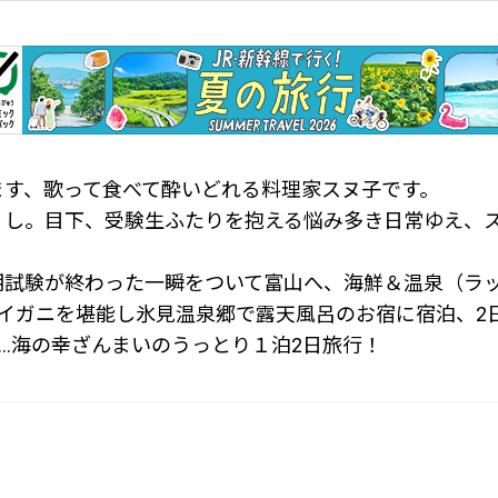
ます、歌って食べて酔いどれる料理家スヌ子です。
くし。目下、受験生ふたりを抱える悩み多き日常ゆえ、
期試験が終わった一瞬をついて富山へ、海鮮＆温泉（ラ
ワイガニを堪能し氷見温泉郷で露天風呂のお宿に宿泊、2
…海の幸ざんまいのうっとり１泊2日旅行！