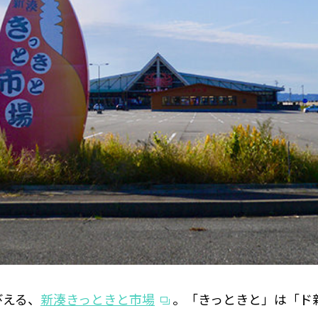
びえる、
新湊きっときと市場
。「きっときと」は「ド