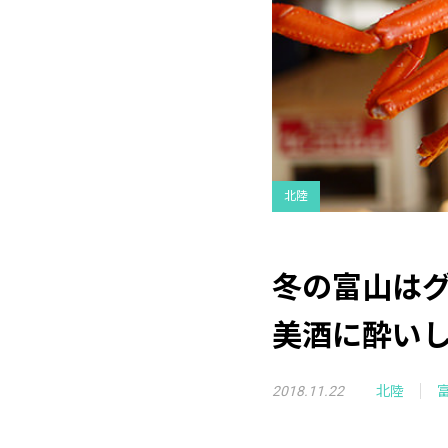
北陸
冬の富山は
美酒に酔い
2018.11.22
北陸