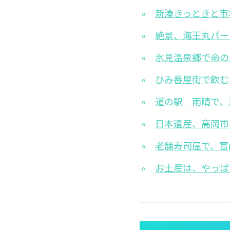
新湊きっときと市
絶景、海王丸パー
氷見温泉郷で命の
ひみ番屋街で飲む
道の駅 雨晴で、
日本遺産、高岡市
老舗寿司屋で、富
お土産は、やっぱ