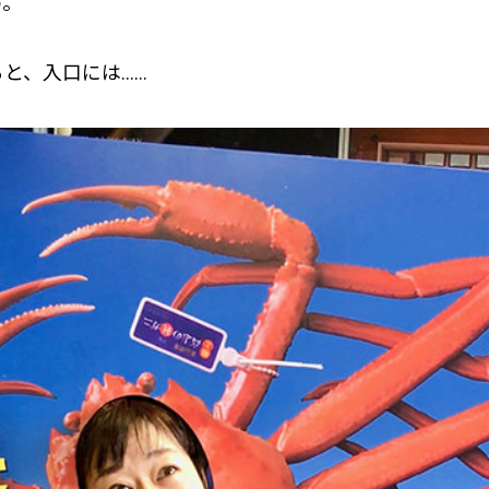
め。
と、入口には……