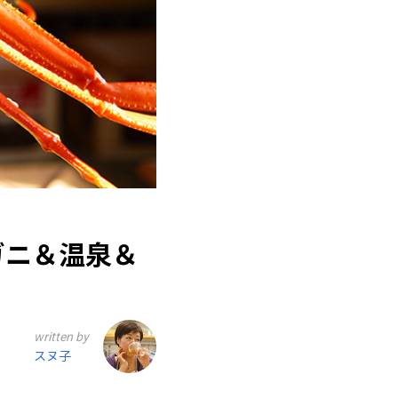
ガニ＆温泉＆
written by
スヌ子