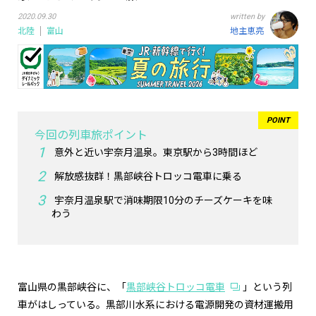
2020.09.30
written by
北陸
富山
地主恵亮
今回の列車旅ポイント
意外と近い宇奈月温泉。東京駅から3時間ほど
解放感抜群！黒部峡谷トロッコ電車に乗る
宇奈月温泉駅で消味期限10分のチーズケーキを味
わう
富山県の黒部峡谷に、「
黒部峡谷トロッコ電車
」という列
車がはしっている。黒部川水系における電源開発の資材運搬用