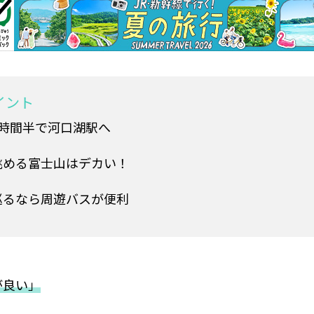
イント
2時間半で河口湖駅へ
眺める富士山はデカい！
巡るなら周遊バスが便利
が良い」