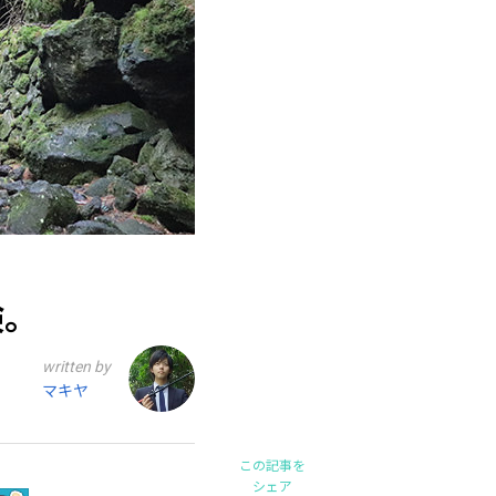
検。
written by
マキヤ
この記事を
シェア