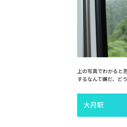
上の写真でわかると
するなんて嫌だ、ど
大月駅