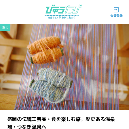
自分らしい列車旅と出会う
東北
盛岡の伝統工芸品・食を楽しむ旅。歴史ある温泉
地・つなぎ温泉へ