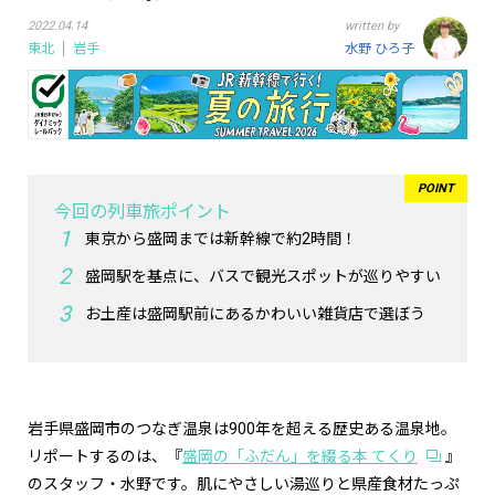
2022.04.14
written by
東北
岩手
水野 ひろ子
今回の列車旅ポイント
東京から盛岡までは新幹線で約2時間！
盛岡駅を基点に、バスで観光スポットが巡りやすい
お土産は盛岡駅前にあるかわいい雑貨店で選ぼう
岩手県盛岡市のつなぎ温泉は900年を超える歴史ある温泉地。
リポートするのは、『
盛岡の「ふだん」を綴る本 てくり
』
のスタッフ・水野です。肌にやさしい湯巡りと県産食材たっぷ