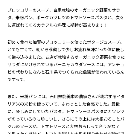
ブロッコリーのスープ、自家栽培のオーガニック野菜のサラ
ダ、米粉パン、ポークカツレツのトマトソースパスタと、次々
に運ばれてくるカラフルな料理に期待が高まります！
初めて食べた加賀のブロッコリーを使ったポタージュスープ。
とても甘くて、朝から移動して少しお疲れ気味だった体に優し
く染み込みました。お店が栽培するオーガニック野菜を使った
サラダにかけられているバーニャカウダソースには、アンチョ
ビの代わりになんと石川県でつくられた魚醤が使われているん
ですって。
また、米粉パンには、石川県能美市の農家さんが栽培するイタ
リア米の米粉を使っていて、ふわっとした食感でした。最後
に、楽しみにしていたパスタ。トマトソースパスタにカツレツ
がのっているのも珍しいし、さらにその上には大根おろしとバ
ジルのソースが。トマトソースと大根おろしって合うかな？
と思ったんだけど、トマトの酸味と大根の組み合わせが絶妙で