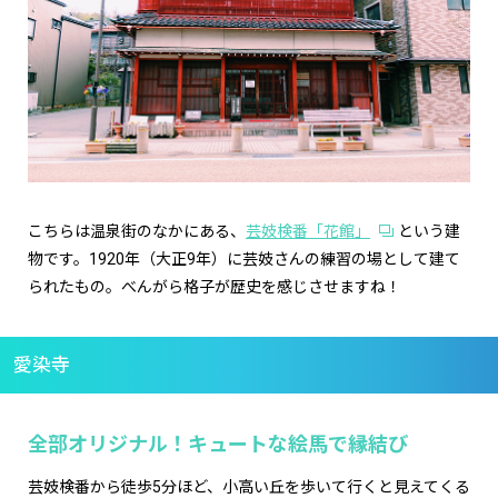
こちらは温泉街のなかにある、
芸妓検番「花館」
という建
物です。1920年（大正9年）に芸妓さんの練習の場として建て
られたもの。べんがら格子が歴史を感じさせますね！
愛染寺
全部オリジナル！キュートな絵馬で縁結び
芸妓検番から徒歩5分ほど、小高い丘を歩いて行くと見えてくる