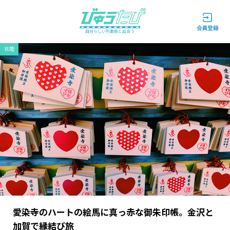
自分らしい列車旅と出会う
北陸
愛染寺のハートの絵馬に真っ赤な御朱印帳。金沢と
加賀で縁結び旅