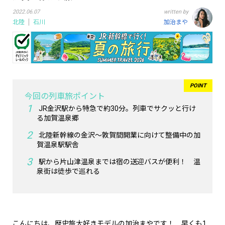
2022.06.07
written by
北陸
石川
加治まや
今回の列車旅ポイント
JR金沢駅から特急で約30分。列車でサクッと行け
る加賀温泉郷
北陸新幹線の金沢〜敦賀間開業に向けて整備中の加
賀温泉駅駅舎
駅から片山津温泉までは宿の送迎バスが便利！ 温
泉街は徒歩で巡れる
こんにちは、歴史旅大好きモデルの加治まやです！ 早くも1