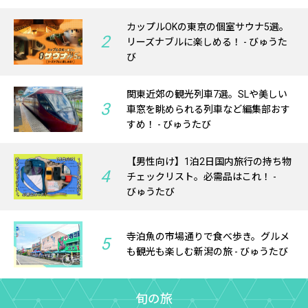
カップルOKの東京の個室サウナ5選。
2
リーズナブルに楽しめる！ - びゅうた
び
関東近郊の観光列車7選。SLや美しい
3
車窓を眺められる列車など編集部おす
すめ！ - びゅうたび
【男性向け】1泊2日国内旅行の持ち物
4
チェックリスト。必需品はこれ！ -
びゅうたび
寺泊魚の市場通りで食べ歩き。グルメ
5
も観光も楽しむ新潟の旅 - びゅうたび
旬の旅