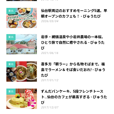
仙台駅周辺のおすすめモーニング5選。早
東北
朝オープンのカフェも！ - びゅうたび
2026/03/04
岩手・網張温泉や小岩井農場の一本桜。
東北
ひとり旅で自然に癒やされる - びゅうた
び
2021/06/16
喜多方「朝ラー」から名物そばまで。福
東北
島でラーメン＆そば食いだおれ! - びゅう
たび
2017/01/12
ずんだパンケーキ、5段フレンチトース
東北
ト…仙台のカフェが最高すぎる - びゅうた
び
2017/12/07