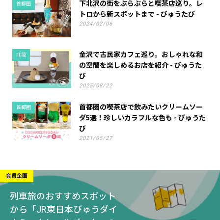
下北沢の街をぶらぶらと喫茶店巡り。レ
首都圏
トロから新スポットまで - びゅうたび
2024/02/06
金沢で古民家カフェ巡り。おしゃれな和
北陸
の空間を楽しめるお店を紹介 - びゅうた
び
2025/08/22
首都圏の喫茶店で飲みたいクリームソー
首都圏
ダ5選！珍しいカラフルな色も - びゅうた
び
2021/05/27
会員企画
列車旅のおすすめスポット
から「JR東日本びゅうダイ