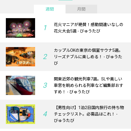
週間
月間
花火マニアが絶賛！感動間違いなしの
1
花火大会5選 - びゅうたび
カップルOKの東京の個室サウナ5選。
2
リーズナブルに楽しめる！ - びゅうた
び
関東近郊の観光列車7選。SLや美しい
3
車窓を眺められる列車など編集部おす
すめ！ - びゅうたび
【男性向け】1泊2日国内旅行の持ち物
4
チェックリスト。必需品はこれ！ -
びゅうたび