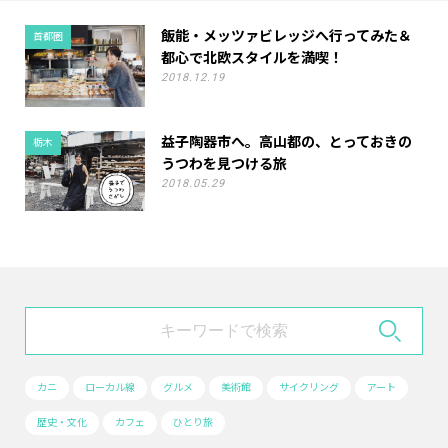
飯能・メッツァビレッジへ行ってみた＆
首都圏
都心で北欧スタイルを満喫！
2018.12.19
益子陶器市へ。高山都の、とっておきの
栃木
うつわを見つける旅
2018.05.29
カニ
ローカル線
グルメ
美術館
サイクリング
アート
歴史・文化
カフェ
ひとり旅