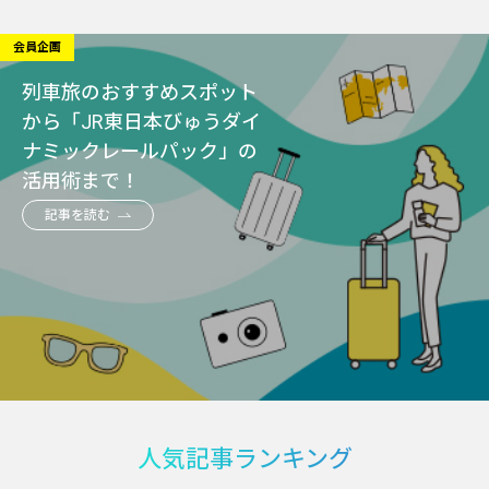
会員企画
列車旅のおすすめスポット
から「JR東日本びゅうダイ
ナミックレールパック」の
活用術まで！
記事を読む
人気記事ランキング