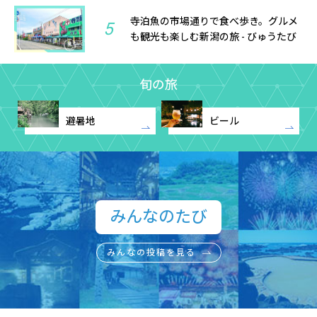
寺泊魚の市場通りで食べ歩き。グルメ
5
も観光も楽しむ新潟の旅 - びゅうたび
旬の旅
避暑地
ビール
みんなのたび​
みんなの投稿を見る