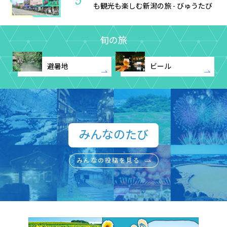
5
も観光も楽しむ新潟の旅 - びゅうたび
旬の旅
避暑地
ビール
みんなのたび​
みんなの投稿を見る