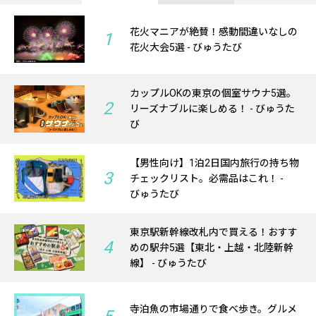
花火マニアが絶賛！感動間違いなしの
1
花火大会5選 - びゅうたび
カップルOKの東京の個室サウナ5選。
2
リーズナブルに楽しめる！ - びゅうた
び
【男性向け】1泊2日国内旅行の持ち物
3
チェックリスト。必需品はこれ！ -
びゅうたび
東京駅新幹線改札内で買える！おすす
4
めの駅弁5選【東北・上越・北陸新幹
線】 - びゅうたび
寺泊魚の市場通りで食べ歩き。グルメ