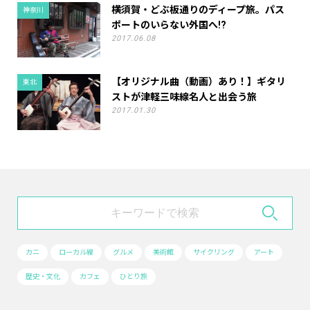
横須賀・どぶ板通りのディープ旅。パス
神奈川
ポートのいらない外国へ!?
2017.06.08
【オリジナル曲（動画）あり！】ギタリ
東北
ストが津軽三味線名人と出会う旅
2017.01.30
カニ
ローカル線
グルメ
美術館
サイクリング
アート
歴史・文化
カフェ
ひとり旅