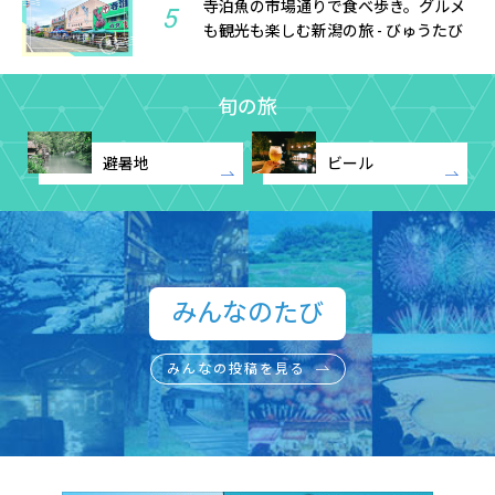
寺泊魚の市場通りで食べ歩き。グルメ
5
も観光も楽しむ新潟の旅 - びゅうたび
旬の旅
避暑地
ビール
みんなのたび​
みんなの投稿を見る