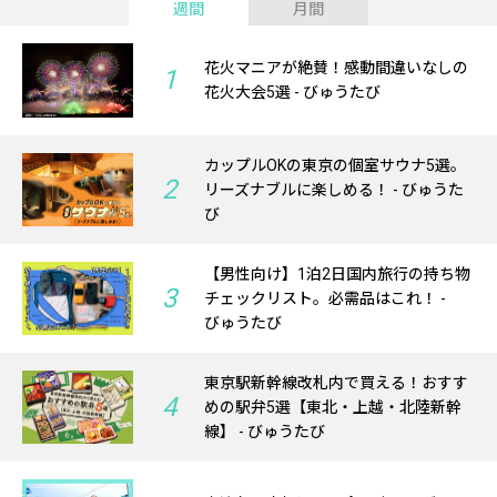
週間
月間
花火マニアが絶賛！感動間違いなしの
1
花火大会5選 - びゅうたび
カップルOKの東京の個室サウナ5選。
2
リーズナブルに楽しめる！ - びゅうた
び
【男性向け】1泊2日国内旅行の持ち物
3
チェックリスト。必需品はこれ！ -
びゅうたび
東京駅新幹線改札内で買える！おすす
4
めの駅弁5選【東北・上越・北陸新幹
線】 - びゅうたび