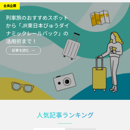
会員企画
列車旅のおすすめスポット
から「JR東日本びゅうダイ
ナミックレールパック」の
活用術まで！
記事を読む
人気記事ランキング