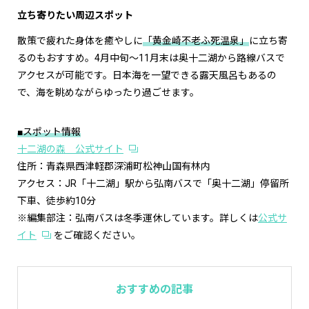
立ち寄りたい周辺スポット
散策で疲れた身体を癒やしに
「黄金崎不老ふ死温泉」
に立ち寄
るのもおすすめ。4月中旬～11月末は奥十二湖から路線バスで
アクセスが可能です。日本海を一望できる露天風呂もあるの
で、海を眺めながらゆったり過ごせます。
■スポット情報
十二湖の森 公式サイト
住所：青森県西津軽郡深浦町松神山国有林内
アクセス：JR「十二湖」駅から弘南バスで「奥十二湖」停留所
下車、徒歩約10分
※編集部注：弘南バスは冬季運休しています。詳しくは
公式サ
イト
をご確認ください。
おすすめの記事