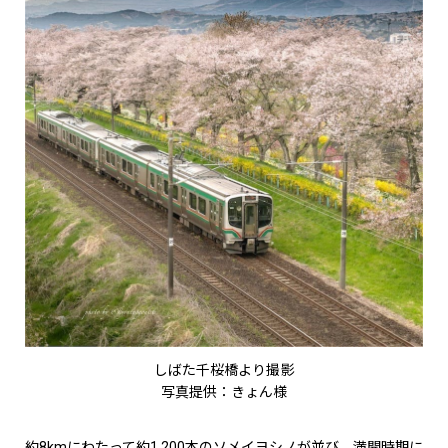
しばた千桜橋より撮影
写真提供：きょん様
約8kmにわたって約1,200本のソメイヨシノが並び、満開時期に