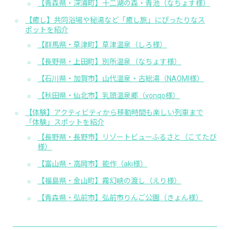
【青森県・深浦町】十二湖の森・青池（なちょす様）
【癒し】共同浴場や秘湯など「癒し旅」にぴったりなス
ポットを紹介
【群馬県・草津町】草津温泉（しろ様）
【長野県・上田町】別所温泉（なちょす様）
【石川県・加賀市】山代温泉・古総湯（NAOMI様）
【秋田県・仙北市】乳頭温泉郷（vonqo様）
【体験】アクティビティから移動時間も楽しい列車まで
「体験」スポットを紹介
【長野県・長野市】リゾートビューふるさと（こてたび
様）
【富山県・高岡市】能作（aki様）
【福島県・金山町】霧幻峡の渡し（えり様）
【青森県・弘前市】弘前市りんご公園（きょん様）