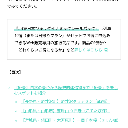
でみてください。
『JR東日本びゅうダイナミックレールパック』
は列車
と宿（または日帰りプラン）がセットでお得に申込み
できるWeb販売専用の旅行商品です。商品の特徴や
「どれくらいお得になるか」など
詳しくはこちら
【目次】
【絶景】自然の景色から歴史的建造物まで「絶景」を楽し
むスポットを紹介
【長野県・軽井沢町】軽井沢タリアセン（aki様）
【山形県・山形市】宝珠山 立石寺（こてたび様）
【宮城県・柴田町・大河原町】一目千本桜（きょん様）