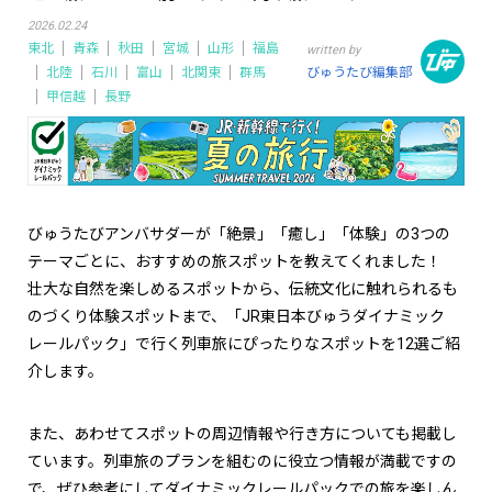
2026.02.24
東北
青森
秋田
宮城
山形
福島
written by
北陸
石川
富山
北関東
群馬
びゅうたび編集部
甲信越
長野
びゅうたびアンバサダーが「絶景」「癒し」「体験」の3つの
テーマごとに、おすすめの旅スポットを教えてくれました！
壮大な自然を楽しめるスポットから、伝統文化に触れられるも
のづくり体験スポットまで、「JR東日本びゅうダイナミック
レールパック」で行く列車旅にぴったりなスポットを12選ご紹
介します。
また、あわせてスポットの周辺情報や行き方についても掲載し
ています。列車旅のプランを組むのに役立つ情報が満載ですの
で、ぜひ参考にしてダイナミックレールパックでの旅を楽しん