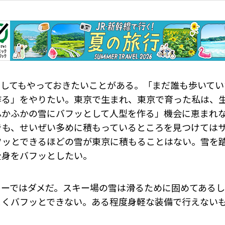
うしてもやっておきたいことがある。「まだ誰も歩いてい
作る」をやりたい。東京で生まれ、東京で育った私は、
ふかふかの雪にバフッとして人型を作る」機会に恵まれ
きも、せいぜい多めに積もっているところを見つけては
フッとできるほどの雪が東京に積もることはない。雪を
全身をバフッとしたい。
キーではダメだ。スキー場の雪は滑るために固めてある
まくバフッとできない。ある程度身軽な装備で行えない