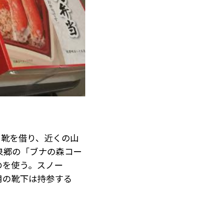
）
と靴を借り、近くの山
泉郷の「ブナの森コー
のを使う。スノー
用の靴下は持参する