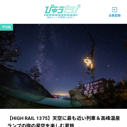
自分らしい列車旅と出会う
甲信越
【HIGH RAIL 1375】天空に最も近い列車＆高峰温泉
ランプの宿の星空を楽しむ夏旅