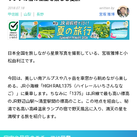
2018.07.18
written by
甲信越
山梨
長野
宮坂 雅博
日本全国を旅しながら星景写真を撮影している、宮坂雅博と小
松由利江です。
今回は、美しい南アルプスや八ヶ岳を車窓から眺めながら楽し
める、JR小海線「HIGH RAIL1375（ハイレールいちさんなな
ご）」に乗車します。ちなみに「1375」はJR線で最も高い標高
のJR野辺山駅～清里駅間の標高のこと。この地点を経由し、秘
湯で名高い高峰温泉ランプの宿で野天風呂に入り、満天の星を
満喫する旅を紹介します。