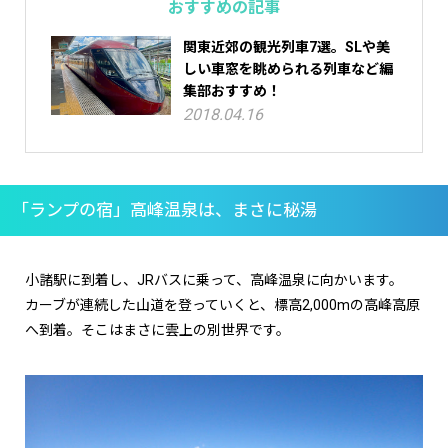
おすすめの記事
関東近郊の観光列車7選。SLや美
しい車窓を眺められる列車など編
集部おすすめ！
2018.04.16
「ランプの宿」高峰温泉は、まさに秘湯
小諸駅に到着し、JRバスに乗って、高峰温泉に向かいます。
カーブが連続した山道を登っていくと、標高2,000mの高峰高原
へ到着。そこはまさに雲上の別世界です。