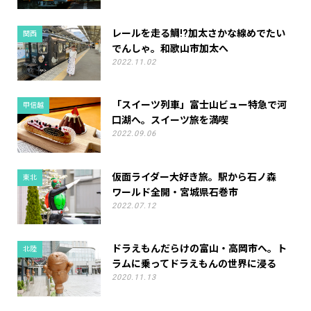
レールを走る鯛!?加太さかな線めでたい
関西
でんしゃ。和歌山市加太へ
2022.11.02
「スイーツ列車」富士山ビュー特急で河
甲信越
口湖へ。スイーツ旅を満喫
2022.09.06
仮面ライダー大好き旅。駅から石ノ森
東北
ワールド全開・宮城県石巻市
2022.07.12
ドラえもんだらけの富山・高岡市へ。ト
北陸
ラムに乗ってドラえもんの世界に浸る
2020.11.13