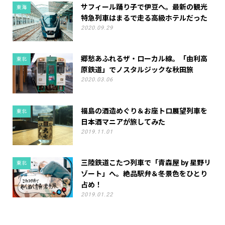
サフィール踊り子で伊豆へ。最新の観光
東海
特急列車はまるで走る高級ホテルだった
2020.09.29
郷愁あふれるザ・ローカル線。「由利高
東北
原鉄道」でノスタルジックな秋田旅
2020.03.06
福島の酒造めぐり＆お座トロ展望列車を
東北
日本酒マニアが旅してみた
2019.11.01
三陸鉄道こたつ列車で「青森屋 by 星野リ
東北
ゾート」へ。絶品駅弁＆冬景色をひとり
占め！
2019.01.22