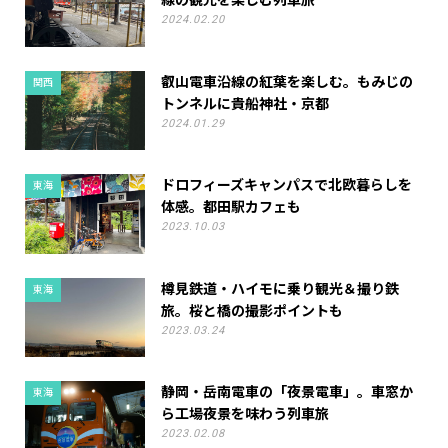
線の観光を楽しむ列車旅
2024.02.20
叡山電車沿線の紅葉を楽しむ。もみじの
関西
トンネルに貴船神社・京都
2024.01.29
ドロフィーズキャンパスで北欧暮らしを
東海
体感。都田駅カフェも
2023.10.03
樽見鉄道・ハイモに乗り観光＆撮り鉄
東海
旅。桜と橋の撮影ポイントも
2023.03.24
静岡・岳南電車の「夜景電車」。車窓か
東海
ら工場夜景を味わう列車旅
2023.02.08