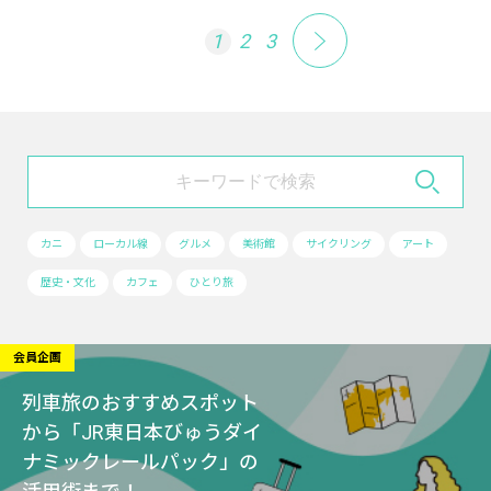
1
2
3
カニ
ローカル線
グルメ
美術館
サイクリング
アート
歴史・文化
カフェ
ひとり旅
会員企画
列車旅のおすすめスポット
から「JR東日本びゅうダイ
ナミックレールパック」の