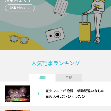
活用術まで！
記事を読む
人気記事ランキング
週間
月間
花火マニアが絶賛！感動間違いなしの
1
花火大会5選 - びゅうたび