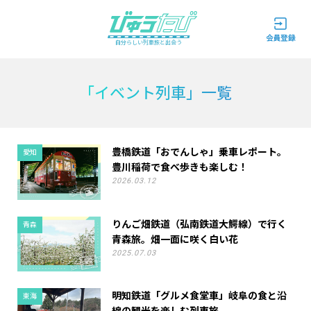
自分らしい列車旅と出会う
「イベント列車」一覧
豊橋鉄道「おでんしゃ」乗車レポート。
愛知
豊川稲荷で食べ歩きも楽しむ！
2026.03.12
りんご畑鉄道（弘南鉄道大鰐線）で行く
青森
青森旅。畑一面に咲く白い花
2025.07.03
明知鉄道「グルメ食堂車」岐阜の食と沿
東海