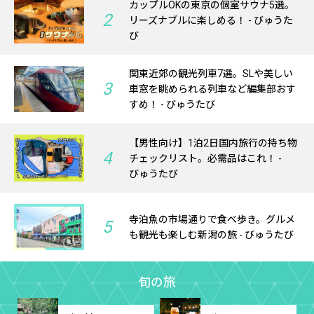
カップルOKの東京の個室サウナ5選。
2
リーズナブルに楽しめる！ - びゅうた
び
関東近郊の観光列車7選。SLや美しい
3
車窓を眺められる列車など編集部おす
すめ！ - びゅうたび
【男性向け】1泊2日国内旅行の持ち物
4
チェックリスト。必需品はこれ！ -
びゅうたび
寺泊魚の市場通りで食べ歩き。グルメ
5
も観光も楽しむ新潟の旅 - びゅうたび
旬の旅