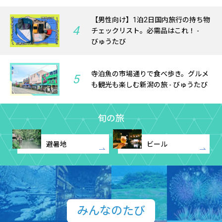
【男性向け】1泊2日国内旅行の持ち物
4
チェックリスト。必需品はこれ！ -
びゅうたび
寺泊魚の市場通りで食べ歩き。グルメ
5
も観光も楽しむ新潟の旅 - びゅうたび
旬の旅
避暑地
ビール
みんなのたび​