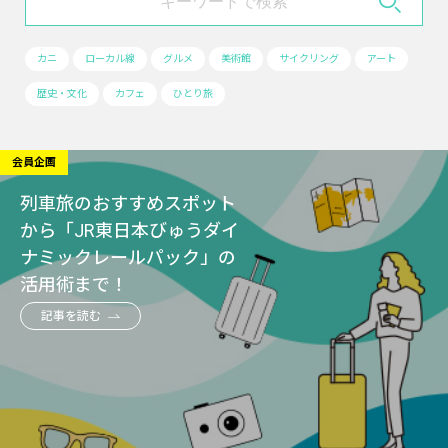
カニ
ローカル線
グルメ
美術館
サイクリング
アート
歴史・文化
カフェ
ひとり旅
会員企画
列車旅のおすすめスポット
から「JR東日本びゅうダイ
ナミックレールパック」の
活用術まで！
記事を読む