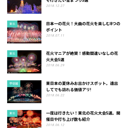
そ行きたい雪まつり5選
2018.12.27
日本一の花火！大曲の花火を楽しむ8つの
東北
ポイント
2018.07.11
花火マニアが絶賛！感動間違いなしの花
東北
火大会5選
2018.06.29
東日本の夏休みお出かけスポット。遠出
甲信越
してでも訪れる価値アリ!
2018.06.22
一度は行きたい！東北の花火大会5選。開
東北
催日や打ち上げ数も紹介
2018.06.12