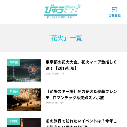
自分らしい列車旅と出会う
「花火」一覧
東京都の花火大会。花火マニア激推し６
首都圏
選！【2019年版】
2019.06.14
【苗場スキー場】冬の花火＆豪華フレン
甲信越
チ…ロマンチックな夫婦スノボ旅
2019.01.31
冬の旅行で訪れたいイベントは？今年こ
北関東