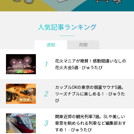
人気記事ランキング
週間
月間
花火マニアが絶賛！感動間違いなしの
1
花火大会5選 - びゅうたび
カップルOKの東京の個室サウナ5選。
2
リーズナブルに楽しめる！ - びゅうた
び
関東近郊の観光列車7選。SLや美しい
3
車窓を眺められる列車など編集部おす
すめ！ - びゅうたび