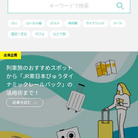
カニ
ローカル線
グルメ
美術館
サイクリング
アート
歴史・文化
カフェ
ひとり旅
会員企画
列車旅のおすすめスポット
から「JR東日本びゅうダイ
ナミックレールパック」の
活用術まで！
記事を読む