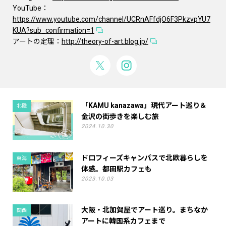
YouTube：
https://www.youtube.com/channel/UCRnAFfdjO6F3PkzvpYU7
KUA?sub_confirmation=1
アートの定理：
http://theory-of-art.blog.jp/
「KAMU kanazawa」現代アート巡り＆
北陸
金沢の街歩きを楽しむ旅
2024.10.30
ドロフィーズキャンパスで北欧暮らしを
東海
体感。都田駅カフェも
2023.10.03
大阪・北加賀屋でアート巡り。まちなか
関西
アートに韓国系カフェまで