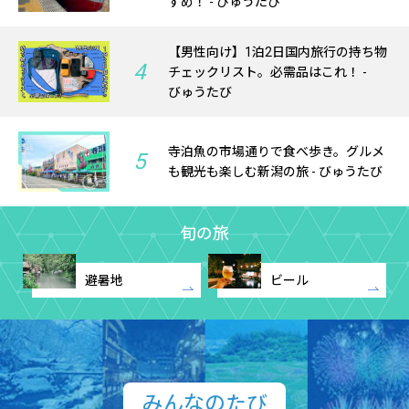
すめ！ - びゅうたび
【男性向け】1泊2日国内旅行の持ち物
4
チェックリスト。必需品はこれ！ -
びゅうたび
寺泊魚の市場通りで食べ歩き。グルメ
5
も観光も楽しむ新潟の旅 - びゅうたび
旬の旅
避暑地
ビール
みんなのたび​