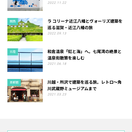
2022.11.22
ラ コリーナ近江八幡とヴォーリズ建築を
関西
巡る滋賀・近江八幡の旅
2022.09.13
和倉温泉「虹と海」へ。七尾湾の絶景と
北陸
温泉街散策を楽しむ
2021.06.18
川越・所沢で建築を巡る旅。レトロ～角
首都圏
川武蔵野ミュージアムまで
2021.03.23