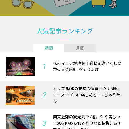
人気記事ランキング
週間
月間
花火マニアが絶賛！感動間違いなしの
1
花火大会5選 - びゅうたび
カップルOKの東京の個室サウナ5選。
2
リーズナブルに楽しめる！ - びゅうた
び
関東近郊の観光列車7選。SLや美しい
3
車窓を眺められる列車など編集部おす