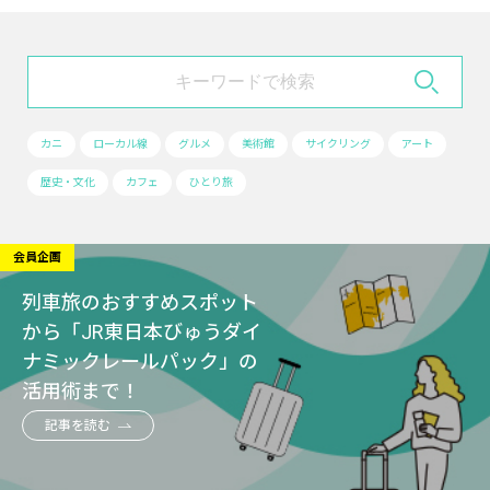
カニ
ローカル線
グルメ
美術館
サイクリング
アート
歴史・文化
カフェ
ひとり旅
会員企画
列車旅のおすすめスポット
から「JR東日本びゅうダイ
ナミックレールパック」の
活用術まで！
記事を読む