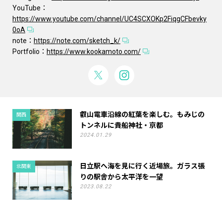
YouTube：
https://www.youtube.com/channel/UC4SCXOKp2FiqgCFbevky
0oA
note：
https://note.com/sketch_k/
Portfolio：
https://www.kookamoto.com/
叡山電車沿線の紅葉を楽しむ。もみじの
関西
トンネルに貴船神社・京都
2024.01.29
日立駅へ海を見に行く近場旅。ガラス張
北関東
りの駅舎から太平洋を一望
2023.08.22