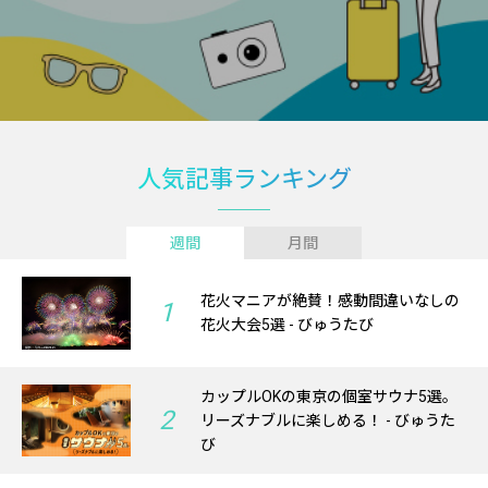
人気記事ランキング
週間
月間
花火マニアが絶賛！感動間違いなしの
1
花火大会5選 - びゅうたび
カップルOKの東京の個室サウナ5選。
2
リーズナブルに楽しめる！ - びゅうた
び