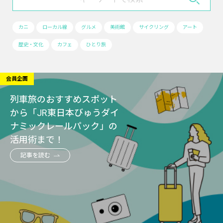
カニ
ローカル線
グルメ
美術館
サイクリング
アート
歴史・文化
カフェ
ひとり旅
会員企画
列車旅のおすすめスポット
から「JR東日本びゅうダイ
ナミックレールパック」の
活用術まで！
記事を読む