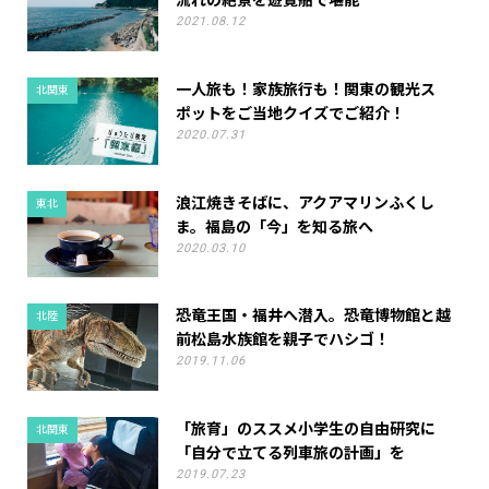
流れの絶景を遊覧船で堪能
2021.08.12
一人旅も！家族旅行も！関東の観光ス
北関東
ポットをご当地クイズでご紹介！
2020.07.31
浪江焼きそばに、アクアマリンふくし
東北
ま。福島の「今」を知る旅へ
2020.03.10
恐竜王国・福井へ潜入。恐竜博物館と越
北陸
前松島水族館を親子でハシゴ！
2019.11.06
「旅育」のススメ小学生の自由研究に
北関東
「自分で立てる列車旅の計画」を
2019.07.23