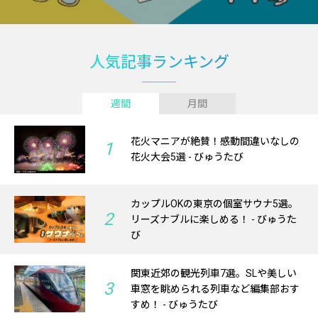
人気記事ランキング
週間
月間
花火マニアが絶賛！感動間違いなしの
1
花火大会5選 - びゅうたび
カップルOKの東京の個室サウナ5選。
2
リーズナブルに楽しめる！ - びゅうた
び
関東近郊の観光列車7選。SLや美しい
3
車窓を眺められる列車など編集部おす
すめ！ - びゅうたび