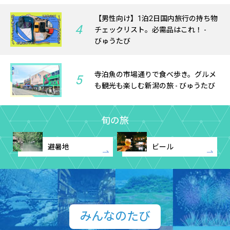
【男性向け】1泊2日国内旅行の持ち物
4
チェックリスト。必需品はこれ！ -
びゅうたび
寺泊魚の市場通りで食べ歩き。グルメ
5
も観光も楽しむ新潟の旅 - びゅうたび
旬の旅
避暑地
ビール
みんなのたび​