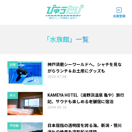
自分らしい列車旅と出会う
「水族館」一覧
神戸須磨シーワールドへ。シャチを見な
兵庫
がらランチ＆お土産にグッズも
2025.07.08
KAMEYA HOTEL（湯野浜温泉 亀や）旅行
東北
記。サウナも楽しめる老舗宿に宿泊
2024.05.10
日本屈指の透明度を誇る海。新潟・笹川
甲信越