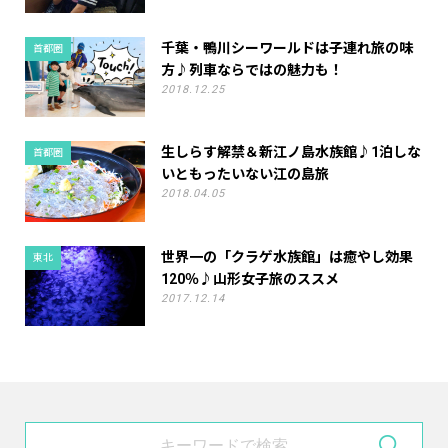
千葉・鴨川シーワールドは子連れ旅の味
首都圏
方♪列車ならではの魅力も！
2018.12.25
生しらす解禁＆新江ノ島水族館♪1泊しな
首都圏
いともったいない江の島旅
2018.04.05
世界一の「クラゲ水族館」は癒やし効果
東北
120％♪山形女子旅のススメ
2017.12.14