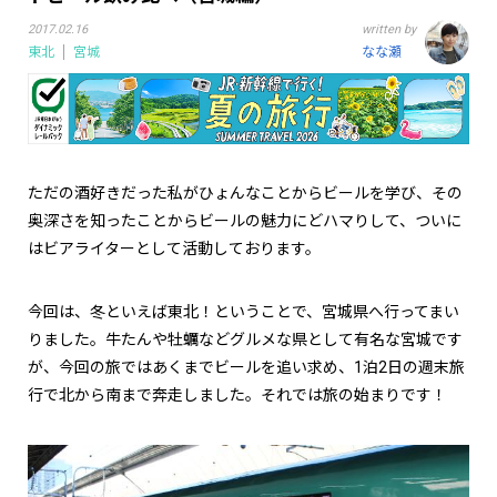
2017.02.16
written by
東北
宮城
なな瀬
ただの酒好きだった私がひょんなことからビールを学び、その
奥深さを知ったことからビールの魅力にどハマりして、ついに
はビアライターとして活動しております。
今回は、冬といえば東北！ということで、宮城県へ行ってまい
りました。牛たんや牡蠣などグルメな県として有名な宮城です
が、今回の旅ではあくまでビールを追い求め、
1
泊
2
日の週末旅
行で北から南まで奔走しました。それでは旅の始まりです！