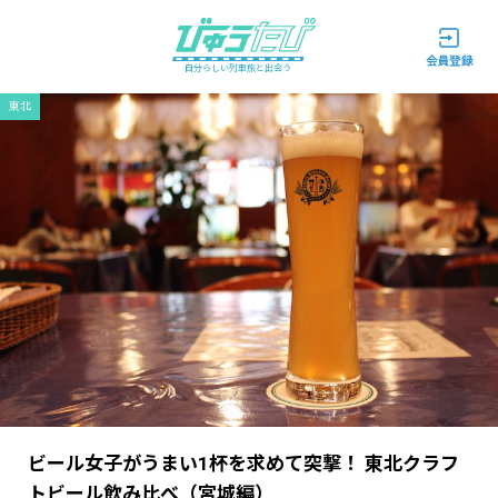
自分らしい列車旅と出会う
東北
ビール女子がうまい1杯を求めて突撃！ 東北クラフ
トビール飲み比べ（宮城編）