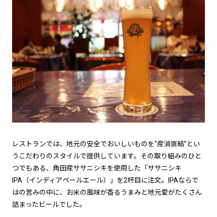
レストランでは、地元の安全でおいしいものを
“
産消直結
”
とい
うこだわりのスタイルで提供しています。その取り組みのひと
つでもある、角田産ササニシキを使用した「ササニシキ
IPA
（インディアペールエール）」を
2
杯目に注文。
IPA
ならで
はの苦みの中に、お米の風味が香るうまみと地元愛がたくさん
詰まったビールでした。