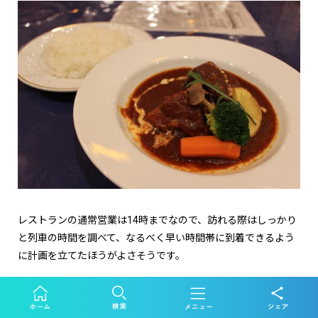
レストランの通常営業は
14
時までなので、訪れる際はしっかり
と列車の時間を調べて、なるべく早い時間帯に到着できるよう
に計画を立てたほうがよさそうです。
ちなみに、帰りの列車も
1
時間に
1
本しかないので、十分に注意
してくださいね（私はうっかり乗り遅れ、駅で
1
時間半無駄に