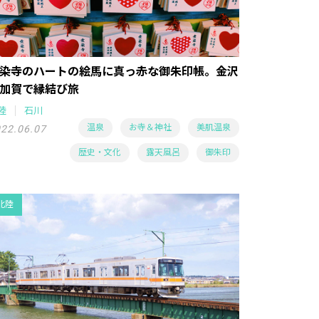
染寺のハートの絵馬に真っ赤な御朱印帳。金沢
加賀で縁結び旅
陸
石川
温泉
お寺＆神社
美肌温泉
22.06.07
歴史・文化
露天風呂
御朱印
北陸