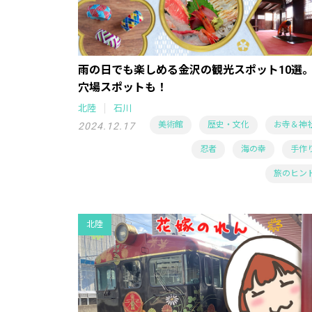
雨の日でも楽しめる金沢の観光スポット10選
穴場スポットも！
北陸
石川
美術館
歴史・文化
お寺＆神
2024.12.17
忍者
海の幸
手作
旅のヒン
北陸