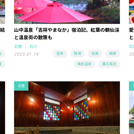
結
山中温泉「吉祥やまなか」宿泊記。紅葉の鶴仙渓
愛
と温泉街の散策も
と
北陸
石川
北
社
温泉
銭湯
紅葉
絶景
2023.01.19
20
験
美肌温泉
露天風呂
北陸