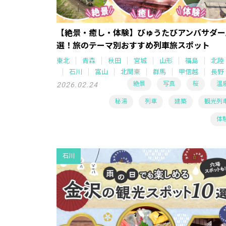
【絶景・癒し・体験】びゅうたびアンバサダー
選！旅のテーマ別おすすめ列車旅スポット
東北
青森
秋田
宮城
山形
福島
北陸
石川
富山
北関東
群馬
甲信越
長野
絶景
写真
桜
温
2026.02.24
秘湯
列車
建築
観光列
体
石川