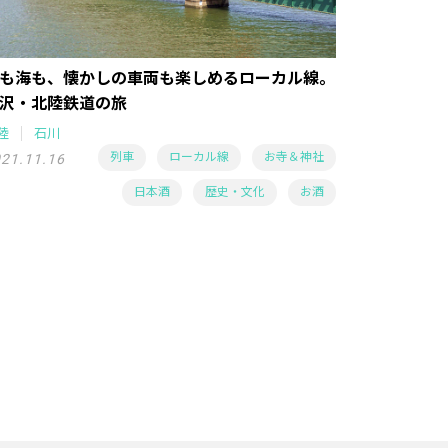
も海も、懐かしの車両も楽しめるローカル線。
沢・北陸鉄道の旅
陸
石川
列車
ローカル線
お寺＆神社
21.11.16
日本酒
歴史・文化
お酒