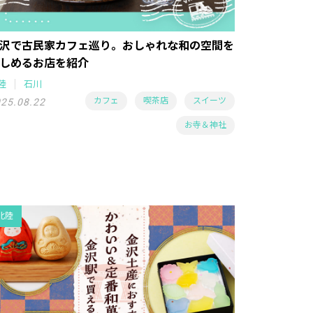
沢で古民家カフェ巡り。おしゃれな和の空間を
しめるお店を紹介
陸
石川
カフェ
喫茶店
スイーツ
25.08.22
お寺＆神社
北陸