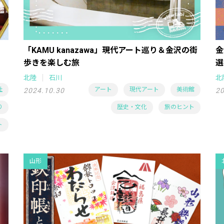
。
「KAMU kanazawa」現代アート巡り＆金沢の街
金
歩きを楽しむ旅
選
北陸
石川
北
社
アート
現代アート
美術館
2024.10.30
20
り
歴史・文化
旅のヒント
ト
山形