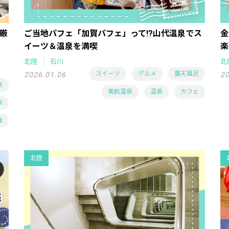
厳
ご当地パフェ「加賀パフェ」って!?山代温泉でス
金
イーツ＆温泉を満喫
楽
北陸
石川
北
スイーツ
グルメ
露天風呂
2026.01.06
20
泉
美肌温泉
温泉
カフェ
車
験
北陸