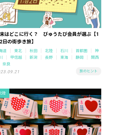
末はどこに行く？ びゅうたび会員が選ぶ【1
2日の街歩き旅】
海道
東北
秋田
北陸
石川
首都圏
神
川
甲信越
新潟
長野
東海
静岡
関西
奈良
旅のヒント
23.09.21
北陸