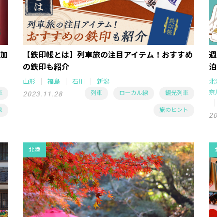
加
【鉄印帳とは】列車旅の注目アイテム！おすすめ
週
の鉄印も紹介
泊
山形
福島
石川
新潟
北
奈
車
列車
ローカル線
観光列車
2023.11.28
泉
旅のヒント
20
北陸