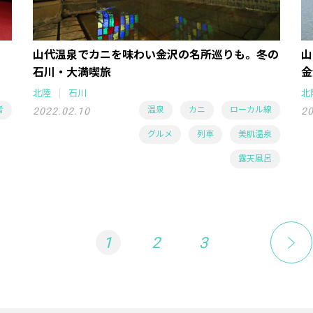
山代温泉でカニを味わい金沢の名所巡りも。冬の
山
石川・大満喫旅
金
北陸
石川
北
者
温泉
カニ
ローカル線
2022.02.10
20
グルメ
列車
美肌温泉
露天風呂
1
2
3