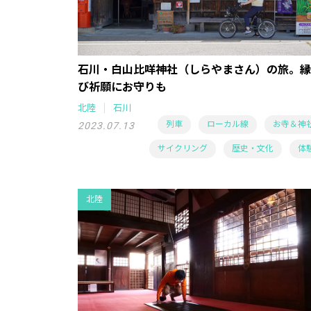
石川・白山比咩神社（しらやまさん）の旅。縁
び祈願にお守りも
北陸
石川
列車
ローカル線
お寺＆神
2023.07.13
サイクリング
歴史・文化
体
北陸