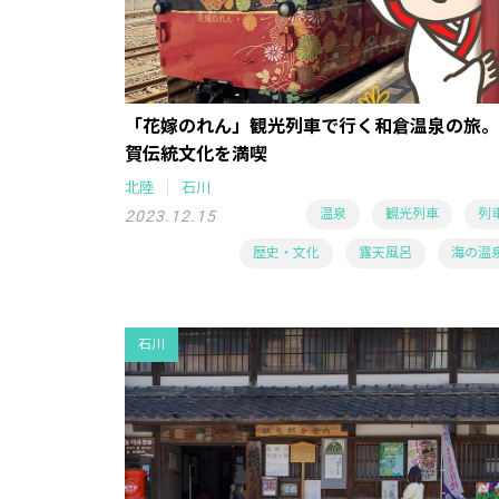
「花嫁のれん」観光列車で行く和倉温泉の旅。
賀伝統文化を満喫
北陸
石川
温泉
観光列車
列
2023.12.15
歴史・文化
露天風呂
海の温
石川