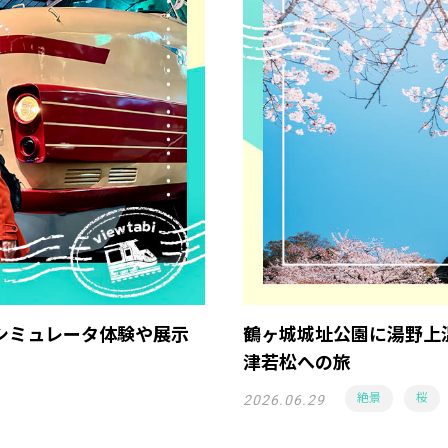
シミュレータ体験や展示
鶴ヶ城城址公園に湯野上
津若松への旅
絶景
桜
2026.06.29