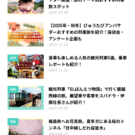
サダー厳選！旅のテーマ別おすすめ列車
旅スポット
2026.02.24
【2025年・秋冬】びゅうたびアンバサ
ダーおすすめの列車旅を紹介！座談会・
アンケート企画も
2025.12.23
食事も楽しめる人気の観光列車5選。乗車
長野
レポートも紹介！
2025.11.26
観光列車「SLばんえつ物語」で行く磐越
福島
西線の旅。展望車や客車をスパドラ・伊
藤壮吾さんが紹介！
2025.09.25
福島県へお花見旅。喜多方にある桜のト
福島
ンネル「日中線しだれ桜並木」
2025.06.23