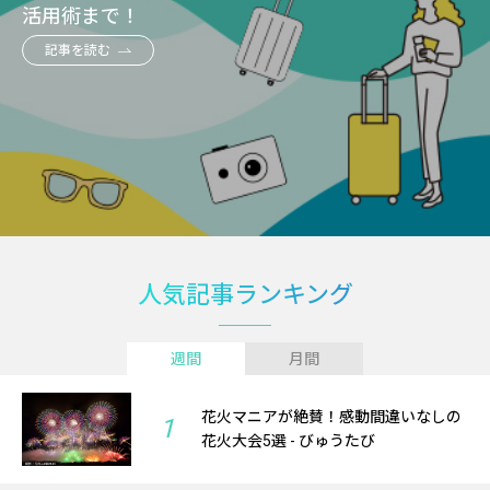
活用術まで！
記事を読む
人気記事ランキング
週間
月間
花火マニアが絶賛！感動間違いなしの
1
花火大会5選 - びゅうたび