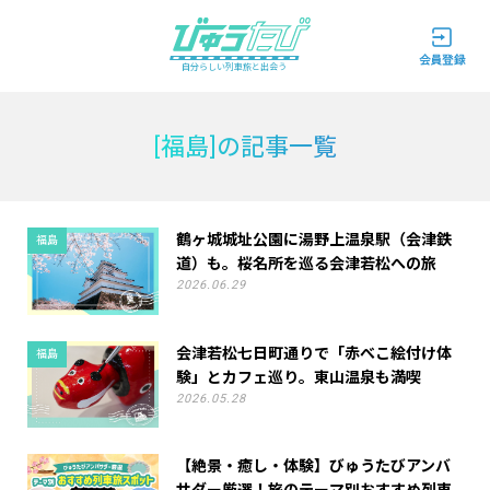
自分らしい列車旅と出会う
[福島]の記事一覧
鶴ヶ城城址公園に湯野上温泉駅（会津鉄
福島
道）も。桜名所を巡る会津若松への旅
2026.06.29
会津若松七日町通りで「赤べこ絵付け体
福島
験」とカフェ巡り。東山温泉も満喫
2026.05.28
【絶景・癒し・体験】びゅうたびアンバ