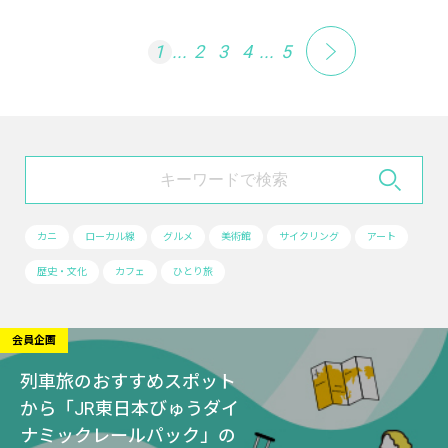
1
...
2
3
4
...
5
カニ
ローカル線
グルメ
美術館
サイクリング
アート
歴史・文化
カフェ
ひとり旅
会員企画
列車旅のおすすめスポット
から「JR東日本びゅうダイ
ナミックレールパック」の