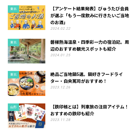
【アンケート結果発表】びゅうたび会員
東北
が選ぶ「もう一度飲みに行きたいご当地
のお酒」
2024.02.22
磐梯熱海温泉・四季彩一力の宿泊記。周
東北
辺のおすすめ観光スポットも紹介
2024.01.25
絶品ご当地鍋5選。鍋好きフードライ
東北
ター・白央篤司がおすすめ！
2023.12.26
【鉄印帳とは】列車旅の注目アイテム！
山形
おすすめの鉄印も紹介
2023.11.28