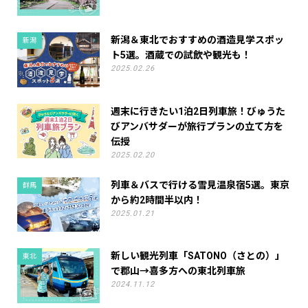
新潟＆東北でおすすめの酒造見学スポッ
新潟
ト5選。酒蔵での試飲や観光も！
2025.02.26
週末に行きたい1泊2日列車旅！びゅうた
びアンバサダーが旅行プランの立て方を
伝授
2025.02.20
列車＆バスで行ける雪見温泉宿5選。東京
群馬
から約2時間半以内！
2025.01.21
新しい観光列車「SATONO（さとの）」
東北
で郡山→喜多方への東北列車旅
2024.11.12