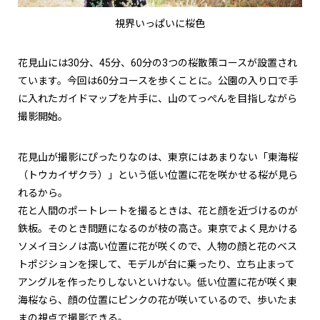
視界いっぱいに桜色
花見山には
30
分、
45
分、
60
分の
3
つの桜散策コースが設置され
ています。今回は
60
分コースを歩くことに。公園の入り口で手
に入れたガイドマップを片手に、山のてっぺんを目指しながら
撮影開始。
花見山が撮影にぴったりなのは、東京にはあまりない「東海桜
（トウカイザクラ）」という低い位置に花を咲かせる桜が見ら
れるから。
花と人間のポートレートを撮るときは、花と顔を近づけるのが
鉄板。そのとき問題になるのが枝の高さ。東京でよく見かける
ソメイヨシノは高い位置に花が咲くので、人物の顔と花のベス
トポジションを探して、モデルが台に乗ったり、立ち止まって
アングルを作ったりしないといけない。低い位置に花が咲く東
海桜なら、顔の位置にピンクの花が咲いているので、歩いたま
まの視点で撮影できる。