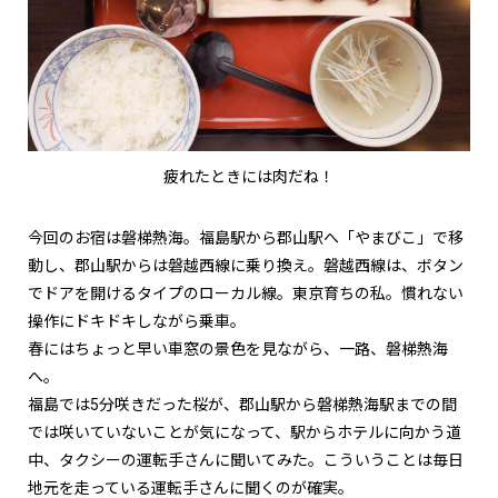
疲れたときには肉だね！
今回のお宿は磐梯熱海。福島駅から郡山駅へ「やまびこ」で移
動し、郡山駅からは磐越西線に乗り換え。磐越西線は、ボタン
でドアを開けるタイプのローカル線。東京育ちの私。慣れない
操作にドキドキしながら乗車。
春にはちょっと早い車窓の景色を見ながら、一路、磐梯熱海
へ。
福島では
5
分咲きだった桜が、郡山駅から磐梯熱海駅までの間
では咲いていないことが気になって、駅からホテルに向かう道
中、タクシーの運転手さんに聞いてみた。こういうことは毎日
地元を走っている運転手さんに聞くのが確実。