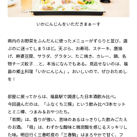
いかにんじんをいただきまぁーす
県内のお野菜をふんだんに使ったメニューがずらりと並び、選
ぶのに迷ってしまうほど。天ぷら、お寿司、ステーキ、唐揚
げ、麻婆豆腐、サラダ、グラタン、たこ焼き、カレー、鍋、名
物チーズ餃子……と、本当になんでもある。見逃せないのは、福
島の郷土料理「いかにんじん」。おいしいので、ぜひおためし
を！
部屋に戻ってからは、福島駅で調達した日本酒飲み比べ。
今回選んだのは、「ふなくち三撰」という飲み比べ3本セット
とミニ樽、つまみ＆おやつたち。
「若関」は、香りが強い、苦味のあるはっきりした飲みごたえ
のお酒。「穏」は、わずかな酸味と微炭酸を感じるスッキリし
た味。明日行く三春町産の「三春駒」はまろやかで甘く、フ