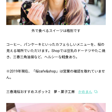
外で食べるスイーツは格別です
コーヒー、パンケーキといったカフェらしいメニューを、桜の
見える場所でいただけます。
Shop
では豆乳のドーナツやたこ焼
き、三春三角油揚など、ヘルシーな軽食あり。
※
2019
年現在、「
桜cafe&shop
」は営業の確認を取れていませ
ん。
三春滝桜おすすめスポット
2
夢・菓子工房
かめまん