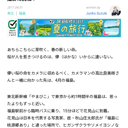
2017.04.01
written by
東北
福島
Junko Suzuki
あちらこちらに芽吹く、春の新しい命。
桜が人を惹きつけるのは、儚（はかな）いからに違いない。
儚い桜の命をカメラに収めるべく、カメラマンの高比良美樹さ
んと一緒に向かった先は、
4
月の福島。
東北新幹線「やまびこ」で東京から約
1
時間半の福島は、思っ
たよりもずっと近い。
福島駅前から臨時バスに乗り、
15
分ほどで花見山に到着。
花見山は日本を代表する写真家、故・秋山庄太郎氏が「福島に
桃源郷あり」と通った場所で、ヒガンザクラやソメイヨシノな