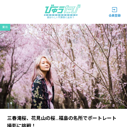
自分らしい列車旅と出会う
東北
三春滝桜、花見山の桜…福島の名所でポートレート
撮影に挑戦！