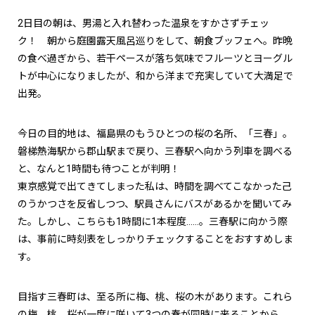
2日目の朝は、男湯と入れ替わった温泉をすかさずチェッ
ク！ 朝から庭園露天風呂巡りをして、朝食ブッフェへ。昨晩
の食べ過ぎから、若干ペースが落ち気味でフルーツとヨーグル
トが中心になりましたが、和から洋まで充実していて大満足で
出発。
今日の目的地は、福島県のもうひとつの桜の名所、「三春」。
磐梯熱海駅から郡山駅まで戻り、三春駅へ向かう列車を調べる
と、なんと1時間も待つことが判明！
東京感覚で出てきてしまった私は、時間を調べてこなかった己
のうかつさを反省しつつ、駅員さんにバスがあるかを聞いてみ
た。しかし、こちらも1時間に1本程度……。三春駅に向かう際
は、事前に時刻表をしっかりチェックすることをおすすめしま
す。
目指す三春町は、至る所に梅、桃、桜の木があります。これら
の梅、桃、桜が一度に咲いて3つの春が同時に来ることから、