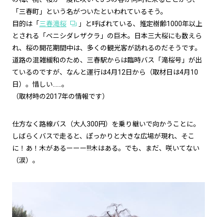
「三春町」という名がついたといわれているそう。
目的は「
三春滝桜
」と呼ばれている、推定樹齢
1000
年以上
とされる「ベニシダレザクラ」の巨木。日本三大桜にも数えら
れ、桜の開花期間中は、多くの観光客が訪れるのだそうです。
道路の混雑緩和のため、三春駅からは臨時バス「滝桜号」が出
ているのですが、なんと運行は4月
12
日から（取材日は4月
10
日）。惜しい……。
（取材時の2017年の情報です）
仕方なく路線バス（大人
300
円）を乗り継いで向かうことに。
しばらくバスで走ると、ぽっかりと大きな広場が現れ、そこ
に！あ！木があるーーー
!!!
木はある。でも、まだ、咲いてない
（涙）。