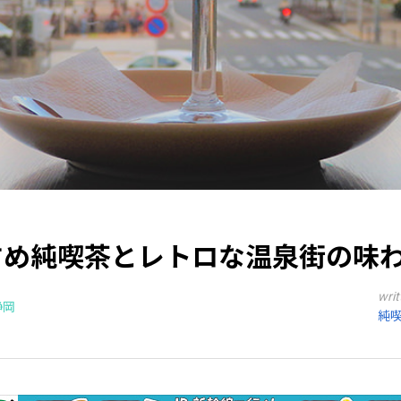
すめ純喫茶とレトロな温泉街の味
writ
静岡
純