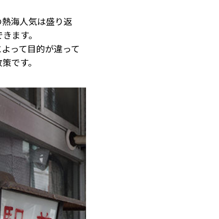
の熱海人気は盛り返
できます。
によって目的が違って
散策です。