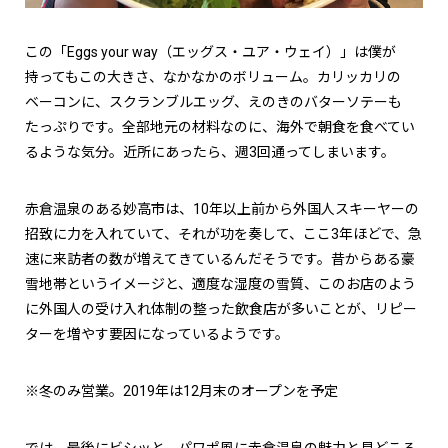
この「Eggs your way（エッグス・ユア・ウェイ）」は僕が
持ってもこの大きさ、なかなかのボリューム。カリッカリの
ベーコンに、スクランブルエッグ、えのきのバターソテーも
たっぷりです。全部地元の材料なのに、海外で朝食を食べてい
るような気分。近所にあったら、週3回通ってしまいます。
赤倉温泉のある妙高市は、10年以上前から外国人スキーヤーの
招致に力を入れていて、それが功を奏して、ここ3年ほどで、急
速に来訪者の数が増えてきているんだそうです。昔からある豪
雪地帯というイメージと、適度な湿度の雪質、このお店のよう
に外国人の受け入れ体制の整った飲食店が多いことが、リピー
ターを増やす要因になっているようです。
※冬のみ営業。2019年は12月末のオープンを予定
では、最後にビシッと、パワポ風に赤倉温泉の魅力と見どころ