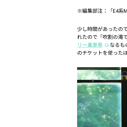
※編集部注：「E4系M
少し時間があったの
れたので「吹割の滝
リー乗車券
なるも
のチケットを使った