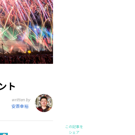
ント
written by
安斎幸裕
この記事を
シェア