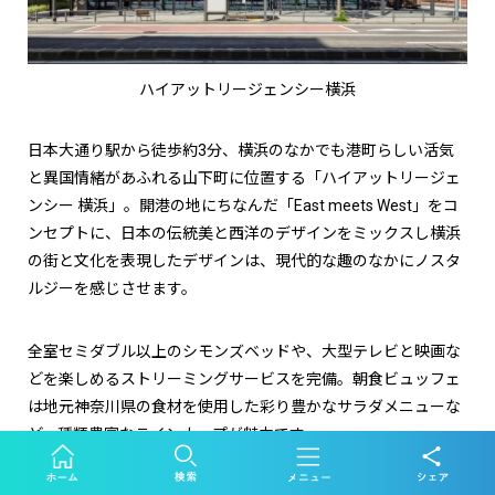
ハイアットリージェンシー横浜
日本大通り駅から徒歩約3分、横浜のなかでも港町らしい活気
と異国情緒があふれる山下町に位置する「ハイアットリージェ
ンシー 横浜」。開港の地にちなんだ「East meets West」をコ
ンセプトに、日本の伝統美と西洋のデザインをミックスし横浜
の街と文化を表現したデザインは、現代的な趣のなかにノスタ
ルジーを感じさせます。
全室セミダブル以上のシモンズベッドや、大型テレビと映画な
どを楽しめるストリーミングサービスを完備。朝食ビュッフェ
は地元神奈川県の食材を使用した彩り豊かなサラダメニューな
ど、種類豊富なラインナップが魅力です。