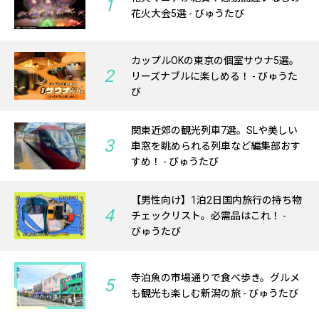
1
花火大会5選 - びゅうたび
カップルOKの東京の個室サウナ5選。
2
リーズナブルに楽しめる！ - びゅうた
び
関東近郊の観光列車7選。SLや美しい
3
車窓を眺められる列車など編集部おす
すめ！ - びゅうたび
【男性向け】1泊2日国内旅行の持ち物
4
チェックリスト。必需品はこれ！ -
びゅうたび
寺泊魚の市場通りで食べ歩き。グルメ
5
も観光も楽しむ新潟の旅 - びゅうたび