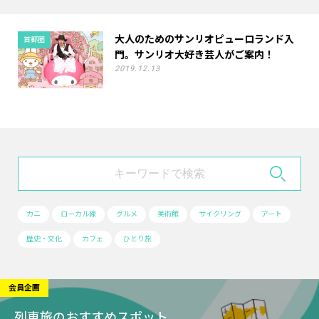
大人のためのサンリオピューロランド入
首都圏
門。サンリオ大好き芸人がご案内！
2019.12.13
カニ
ローカル線
グルメ
美術館
サイクリング
アート
歴史・文化
カフェ
ひとり旅
会員企画
列車旅のおすすめスポット