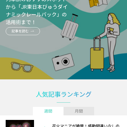
から「JR東日本びゅうダイ
ナミックレールパック」の
活用術まで！
記事を読む
人気記事ランキング
週間
月間
花火マニアが絶賛！感動間違いなしの