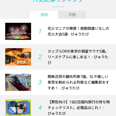
週間
月間
花火マニアが絶賛！感動間違いなしの
1
花火大会5選 - びゅうたび
カップルOKの東京の個室サウナ5選。
2
リーズナブルに楽しめる！ - びゅうた
び
関東近郊の観光列車7選。SLや美しい
3
車窓を眺められる列車など編集部おす
すめ！ - びゅうたび
【男性向け】1泊2日国内旅行の持ち物
4
チェックリスト。必需品はこれ！ -
びゅうたび