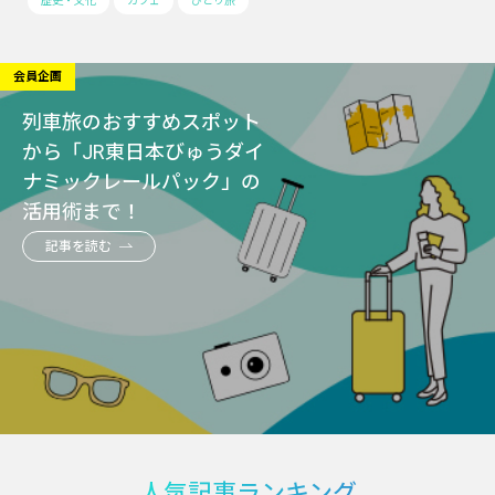
歴史・文化
カフェ
ひとり旅
会員企画
列車旅のおすすめスポット
から「JR東日本びゅうダイ
ナミックレールパック」の
活用術まで！
記事を読む
人気記事ランキング