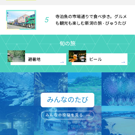
寺泊魚の市場通りで食べ歩き。グルメ
5
も観光も楽しむ新潟の旅 - びゅうたび
旬の旅
避暑地
ビール
みんなのたび​
みんなの投稿を見る