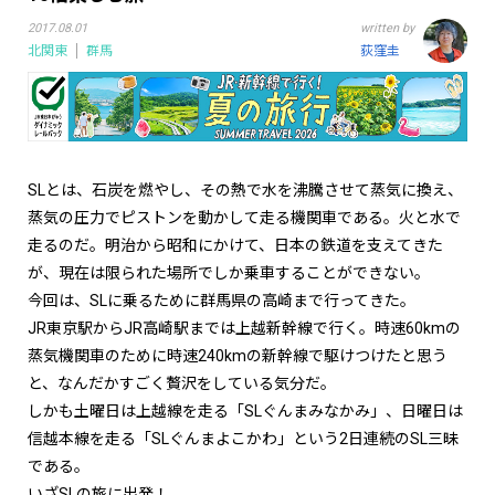
2017.08.01
written by
北関東
群馬
荻窪圭
SLとは、石炭を燃やし、その熱で水を沸騰させて蒸気に換え、
蒸気の圧力でピストンを動かして走る機関車である。火と水で
走るのだ。明治から昭和にかけて、日本の鉄道を支えてきた
が、現在は限られた場所でしか乗車することができない。
今回は、SLに乗るために群馬県の高崎まで行ってきた。
JR東京駅からJR高崎駅までは上越新幹線で行く。時速60kmの
蒸気機関車のために時速240kmの新幹線で駆けつけたと思う
と、なんだかすごく贅沢をしている気分だ。
しかも土曜日は上越線を走る「SLぐんまみなかみ」、日曜日は
信越本線を走る「SLぐんまよこかわ」という2日連続のSL三昧
である。
いざSLの旅に出発！