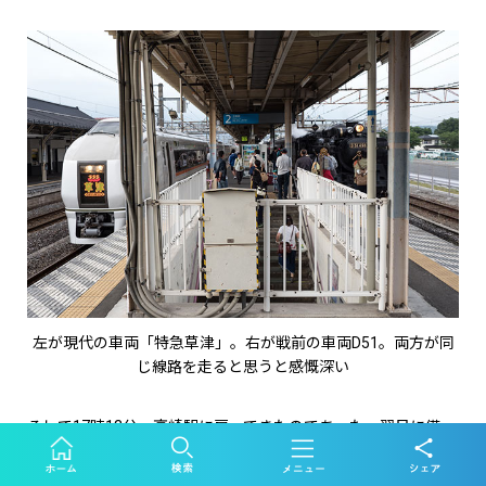
左が現代の車両「特急草津」。右が戦前の車両D51。両方が同
じ線路を走ると思うと感慨深い
そして17時13分、高崎駅に戻ってきたのであった。翌日に備
え、高崎駅周辺のホテルに宿泊する。
これにて1日目は終了。素晴らしいSL旅であった。
2日目は