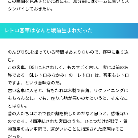
この瞬間を見逃さないためにも、30分前にはホームに着いてス
タンバイしておきたい。
レトロ客車はなんと戦前生まれだった
のんびりSLを撮っている時間はあまりないので、客車に乗り込
む。
この客車、D51にふさわしく、ものすごく古い。 実は以前の名
称である「SLレトロみなかみ」の「レトロ」は、客車もレトロ
ですよ、という意味なのだ。
古い客車に入ると、背もたれは木製で直角、リクライニングは
もちろんなし。でも、座り心地が悪いのかというと、そんなこ
とはない。
昔の人たちはこれで長距離を旅したのだなと思うと、感慨深い
のである。 4両連結された客車のうち、ひとつだけが郵便・貨
物兼用の古い車両で、運がいいことに指定された座席はそこ
だった。