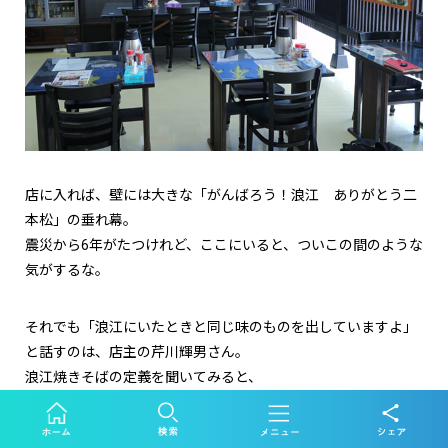
店に入れば、壁には大きな「がんばろう！浪江 ありがとう二
本松」の垂れ幕。
震災から6年がたつけれど、ここにいると、ついこの間のような
気がするな。
それでも「浪江にいたときと同じ味のものを出していますよ」
と話すのは、店主の芹川輝男さん。
浪江焼きそばの定義を聞いてみると、
「① 通常の中華麺より太い麺を使うこと ②具はもやしと豚肉
③ソース味が基本」