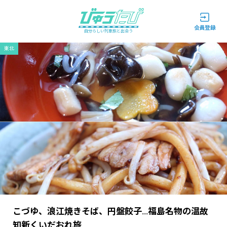
自分らしい列車旅と出会う
東北
こづゆ、浪江焼きそば、円盤餃子…福島名物の温故
知新くいだおれ旅