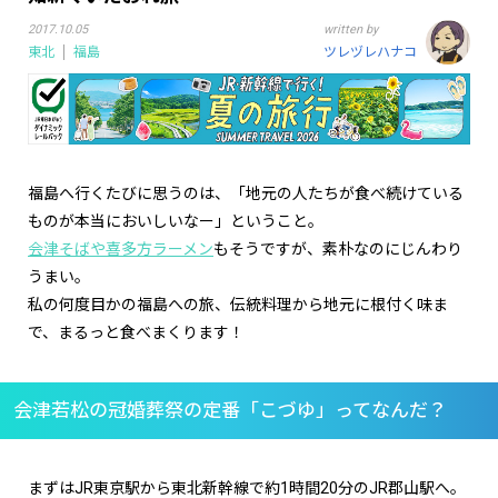
2017.10.05
written by
東北
福島
ツレヅレハナコ
福島へ行くたびに思うのは、「地元の人たちが食べ続けている
ものが本当においしいなー」ということ。
会津そばや喜多方ラーメン
もそうですが、素朴なのにじんわり
うまい。
私の何度目かの福島への旅、伝統料理から地元に根付く味ま
で、まるっと食べまくります！
会津若松の冠婚葬祭の定番「こづゆ」ってなんだ？
まずはJR東京駅から東北新幹線で約1時間20分のJR郡山駅へ。