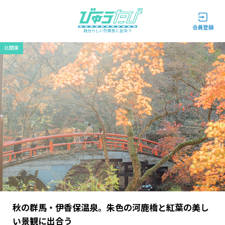
自分らしい列車旅と出会う
北関東
秋の群馬・伊香保温泉。朱色の河鹿橋と紅葉の美し
い景観に出合う