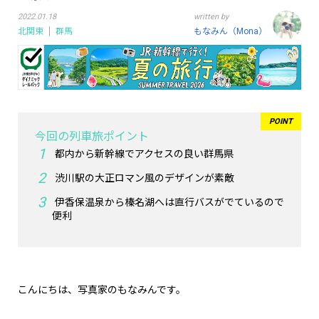
2022.01.18
written by
北関東
群馬
もなみん（Mona）
今回の列車旅ポイント
都内から新幹線でアクセスの良い群馬県
渋川駅の大正ロマン風のデザインが素敵
伊香保温泉から榛名湖へは直行バスがでているので
便利
こんにちは、写真家のもなみんです。