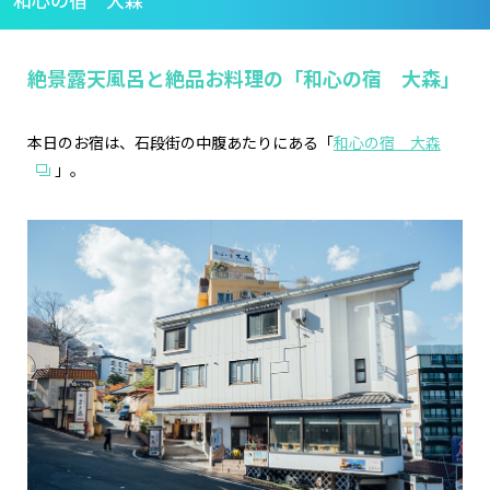
和心の宿 大森
絶景露天風呂と絶品お料理の「和心の宿 大森」
本日のお宿は、石段街の中腹あたりにある「
和心の宿 大森
」。