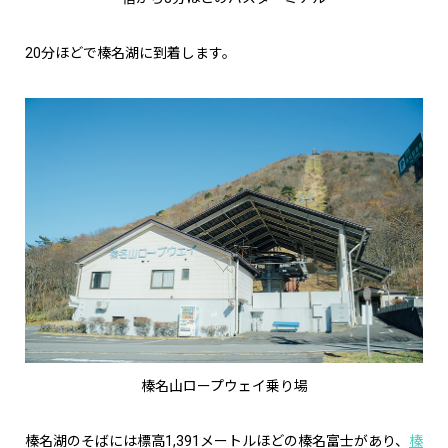
20分ほどで榛名湖に到着します。
榛名山ロープウェイ乗り場
榛名湖のそばには標高1,391メートルほどの榛名富士があり、
榛