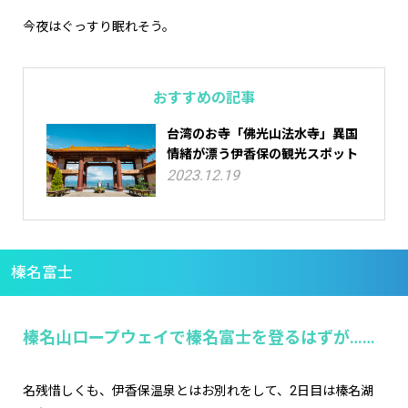
今夜はぐっすり眠れそう。
おすすめの記事
台湾のお寺「佛光山法水寺」異国
情緒が漂う伊香保の観光スポット
2023.12.19
榛名富士
榛名山ロープウェイで榛名富士を登るはずが……
名残惜しくも、伊香保温泉とはお別れをして、2日目は榛名湖