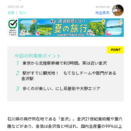
2022.05.24
written by
北陸
石川
地主恵亮
今回の列車旅ポイント
東京から北陸新幹線で約3時間。実は近い金沢
駅がすでに観光地！ もてなしドームや鼓門がある
金沢駅
歩くのが楽しい、にし茶屋街や大野エリア
石川県の県庁所在地である「金沢」。金沢21世紀美術館や兼六
園などがあり、金箔は金沢箔と呼ばれ、国内生産量の99％以上