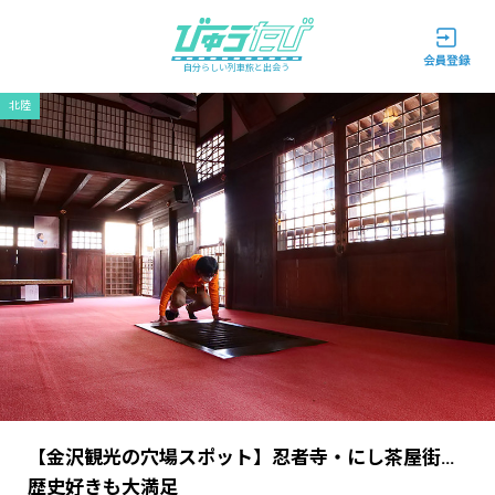
自分らしい列車旅と出会う
北陸
【金沢観光の穴場スポット】忍者寺・にし茶屋街…
歴史好きも大満足