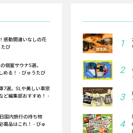
！感動間違いなしの花
1
うたび
京の個室サウナ5選。
2
める！ - びゅうたび
車7選。SLや美しい車窓
3
など編集部おすすめ！ -
2日国内旅行の持ち物
4
需品はこれ！ - びゅ