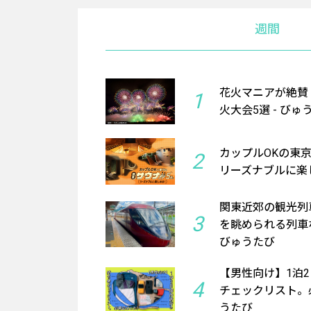
週間
花火マニアが絶賛
1
火大会5選 - びゅ
カップルOKの東
2
リーズナブルに楽し
関東近郊の観光列
3
を眺められる列車
びゅうたび
【男性向け】1泊
4
チェックリスト。必
うたび