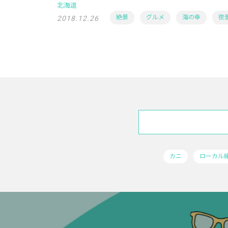
北海道
絶景
グルメ
海の幸
夜
2018.12.26
カニ
ローカル