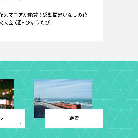
花火マニアが絶賛！感動間違いなしの花
火大会5選 - びゅうたび
ル
絶景