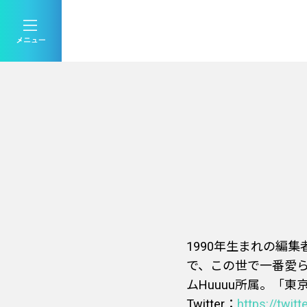
1990年生まれの編
で、この世で一番愛
ムHuuuu所属。「
Twitter：
https://twitt