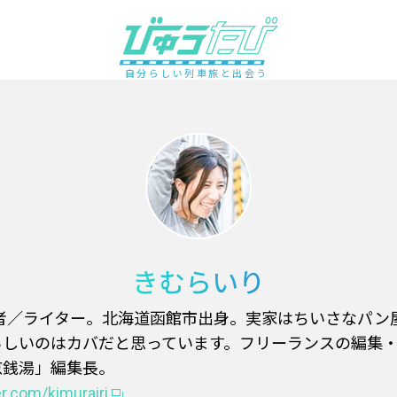
自分らしい列車旅と出会う
きむらいり
集者／ライター。北海道函館市出身。実家はちいさなパン
らしいのはカバだと思っています。フリーランスの編集
東京銭湯」編集長。
er.com/kimurairi