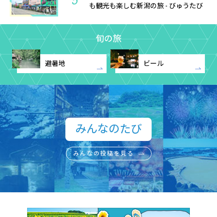
5
も観光も楽しむ新潟の旅 - びゅうたび
旬の旅
避暑地
ビール
みんなのたび​
みんなの投稿を見る