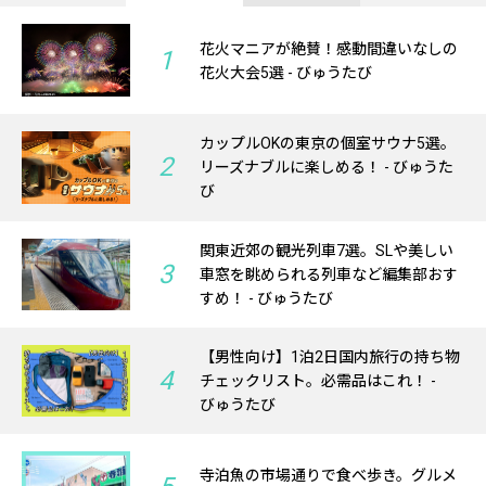
花火マニアが絶賛！感動間違いなしの
1
花火大会5選 - びゅうたび
カップルOKの東京の個室サウナ5選。
2
リーズナブルに楽しめる！ - びゅうた
び
関東近郊の観光列車7選。SLや美しい
3
車窓を眺められる列車など編集部おす
すめ！ - びゅうたび
【男性向け】1泊2日国内旅行の持ち物
4
チェックリスト。必需品はこれ！ -
びゅうたび
寺泊魚の市場通りで食べ歩き。グルメ