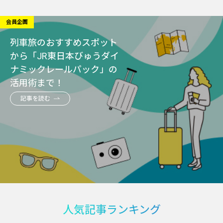
会員企画
列車旅のおすすめスポット
から「JR東日本びゅうダイ
ナミックレールパック」の
活用術まで！
記事を読む
人気記事ランキング