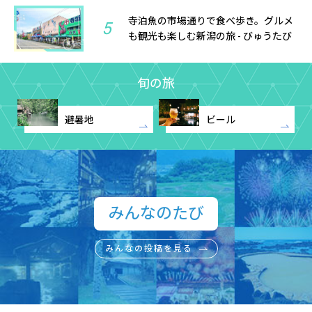
寺泊魚の市場通りで食べ歩き。グルメ
5
も観光も楽しむ新潟の旅 - びゅうたび
旬の旅
避暑地
ビール
みんなのたび​
みんなの投稿を見る