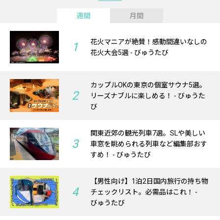
週間
月間
花火マニアが絶賛！感動間違いなしの
1
花火大会5選 - びゅうたび
カップルOKの東京の個室サウナ5選。
2
リーズナブルに楽しめる！ - びゅうた
び
関東近郊の観光列車7選。SLや美しい
3
車窓を眺められる列車など編集部おす
すめ！ - びゅうたび
【男性向け】1泊2日国内旅行の持ち物
4
チェックリスト。必需品はこれ！ -
びゅうたび