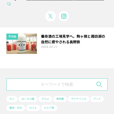
養命酒の工場見学へ。駒ヶ根と諏訪湖の
甲信越
自然に癒やされる長野旅
2024.05.21
カニ
ローカル線
グルメ
美術館
サイクリング
アート
歴史・文化
カフェ
ひとり旅