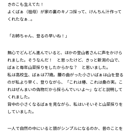
きのこも生えてた！
よくばぁ（祖母）が家の裏のキノコ採って、けんちん汁作って
くれたなぁ…。
「お姉ちゃん、登るの早いね！」
無心でどんどん進んでいると、ほかの登山者さんに声をかけら
れました。そうなんだ！ と思ったけど、きっと新潟の山で、
ばぁと毎年山菜採りをしたからかな？ と思いました。
私は高校生、ばぁは77歳。腰の曲がった小さいばぁは山を登る
のが私より早く、登りながら、「これは椿、これは桑の実。こ
れはぜんまいの偽物だから採らんでいいよ～」などと説明して
くれました。
背中の小さくなるばぁを見ながら、私はいそいそと山菜採りを
していました。
一人で自然の中にいると頭がシンプルになるのか、昔のことを