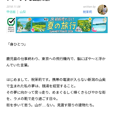
2018.11.08
written by
甲信越
山梨
祝茉莉
「身ひとつ」
鹿児島の仕事終わり、東京への飛行機内で、脳にぼや～と浮か
んでいた言葉。
はじめまして、祝茉莉です。携帯の電波が入らない新潟の山奥
で生まれた私の夢は、銭湯を経営すること。
その夢に向かって突っ走り、めまぐるしく輝くきらびやかな街
を、ラメの靴で走り過ごす日々。
街を歩いて思う。山が……ない。見渡す限りの建物たち。