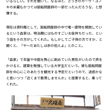
いるらしい。それを聞いて、なるほど、さっきのカーヴ・ユノ
キの米蔵もかつては廻船問屋群の一部だったんだろうな、と想
像する。
現在は資料館として、廻船問屋群の中で唯一建物を開放してい
るという森家は、明治期にはものすごいお金持ちだった、とい
う話をその方がしてくれた。もしかしてご子孫の方ですか、と
聞くと、「や～だあたしは赤の他人よ」とのこと。
「森家」で茶室や中庭を熱心に眺めていた男性がいたので声を
かけると、建築を勉強している大学生だという。彼も廻船問屋
群を中心にこのあたりを観光する予定だというので、迷惑かな
と思いつつ「近くまで散策しませんか」と提案すると、乗って
くれた。