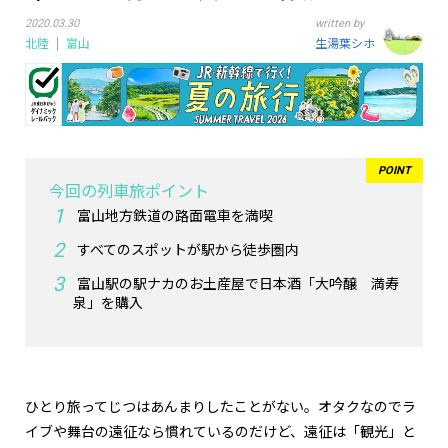
2020.03.30
written by
北陸
富山
生湯葉シホ
今回の列車旅ポイント
富山地方鉄道の路面電車を満喫
すべてのスポットが駅から徒歩圏内
富山駅の駅ナカのお土産屋で日本酒「大吟醸 満寿
泉」を購入
ひとり旅ってじつはあんまりしたことがない。オタクなのでラ
イブや舞台の遠征なら慣れているのだけど、遠征は「観光」と