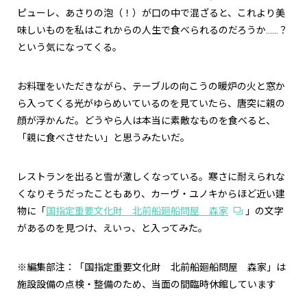
ピューレ、あさりの泡（！）が口の中で混ざると、これより美
味しいものを私はこれからの人生で食べられるのだろうか……？
という気になってくる。
お料理をいただきながら、テーブルの向こうの暖炉の火と窓か
ら入ってくる光がゆらめいているのを見ていたら、唐突に親の
顔が浮かんだ。どうやら人は本当に素敵なものを食べると、
「親に食べさせたい」と思うみたいだ。
レストランを出ると雪が激しくなっている。寒さに耐えられな
くなりそうだったこともあり、カーヴ・ユノキからほど近い建
物に「
国指定重要文化財 北前船廻船問屋 森家
」の文字
があるのを見つけ、えいっ、と入ってみた。
※編集部注：「国指定重要文化財 北前船廻船問屋 森家」は
施設設備の点検・整備のため、当面の間臨時休館しています