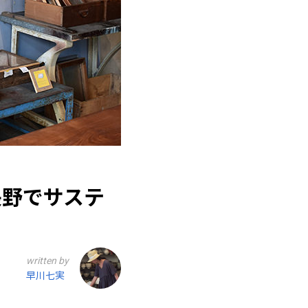
長野でサステ
written by
早川七実