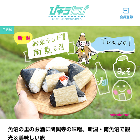
自分らしい列車旅と出会う
甲信越
魚沼の里のお酒に関興寺の味噌。新潟・南魚沼で観
光＆美味しい旅