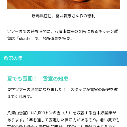
新潟県在住、富井貴志さん作の徳利
ツアーまでの待ち時間に、八海山雪室の２階にあるキッチン雑
貨店「okatte」で、台所道具を拝見。
魚沼の里
夏でも雪国！ 雪室の知恵
見学ツアーの時間になりました！ スタッフが雪室の歴史を教
えてくれます。
八海山雪室には1,000トンの雪（！）を収容する雪中貯蔵庫が
あります。1年を通して安定した保冷力があるそう。暑い夏でも