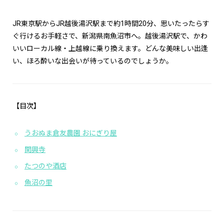
JR東京駅からJR越後湯沢駅まで約1時間20分、思いたったらす
ぐ行けるお手軽さで、新潟県南魚沼市へ。越後湯沢駅で、かわ
いいローカル線・上越線に乗り換えます。どんな美味しい出逢
い、ほろ酔いな出会いが待っているのでしょうか。
【目次】
うおぬま倉友農園 おにぎり屋
関興寺
たつのや酒店
魚沼の里