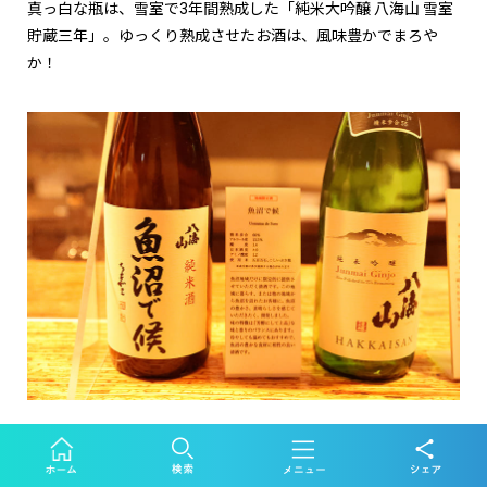
真っ白な瓶は、雪室で3年間熟成した「純米大吟醸 八海山 雪室
貯蔵三年」。ゆっくり熟成させたお酒は、風味豊かでまろや
か！
ここに来たからこそ入手できる日本酒をご希望の方には、「純
米酒 八海山 魚沼で候」がおすすめ。