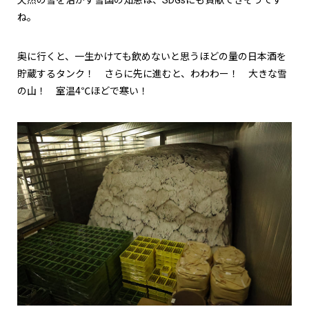
天然の雪を活かす雪国の知恵は、SDGsにも貢献できそうです
ね。
奥に行くと、一生かけても飲めないと思うほどの量の日本酒を
貯蔵するタンク！ さらに先に進むと、わわわー！ 大きな雪
の山！ 室温4℃ほどで寒い！