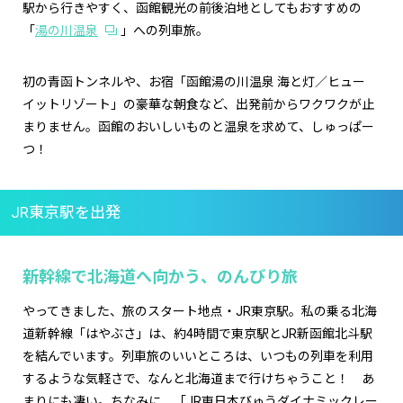
駅から行きやすく、函館観光の前後泊地としてもおすすめの
「
湯の川温泉
」への列車旅。
初の青函トンネルや、お宿「函館湯の川温泉 海と灯／ヒュー
イットリゾート」の豪華な朝食など、出発前からワクワクが止
まりません。函館のおいしいものと温泉を求めて、しゅっぱー
つ！
JR東京駅を出発
新幹線で北海道へ向かう、のんびり旅
やってきました、旅のスタート地点・JR東京駅。私の乗る北海
道新幹線「はやぶさ」は、約4時間で東京駅とJR新函館北斗駅
を結んでいます。列車旅のいいところは、いつもの列車を利用
するような気軽さで、なんと北海道まで行けちゃうこと！ あ
まりにも凄い。ちなみに、「JR東日本びゅうダイナミックレー