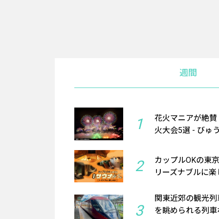
週間
花火マニアが絶賛
1
火大会5選 - びゅ
カップルOKの東
2
リーズナブルに楽し
関東近郊の観光列
3
を眺められる列車