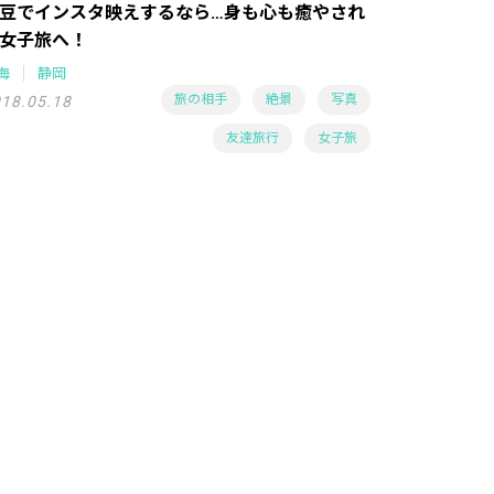
豆でインスタ映えするなら…身も心も癒やされ
女子旅へ！
海
静岡
旅の相手
絶景
写真
18.05.18
友達旅行
女子旅