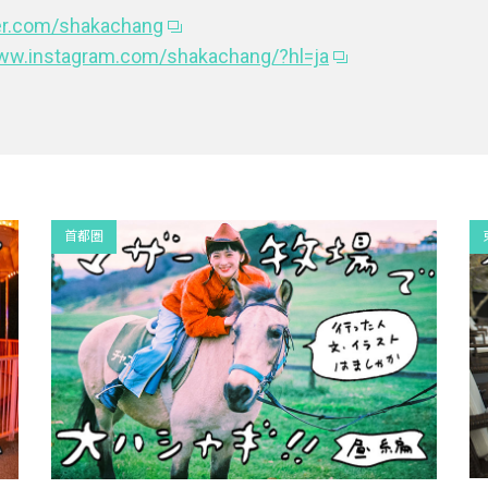
ter.com/shakachang
www.instagram.com/shakachang/?hl=ja
首都圏