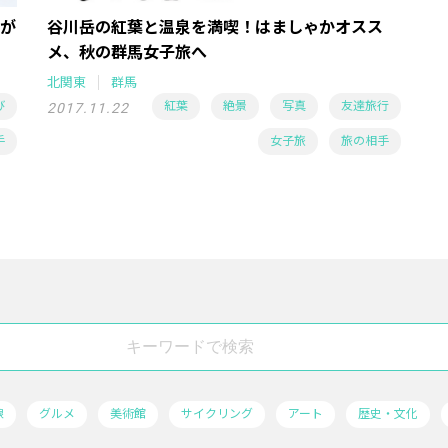
が
谷川岳の紅葉と温泉を満喫！はましゃかオスス
メ、秋の群馬女子旅へ
北関東
群馬
び
紅葉
絶景
写真
友達旅行
2017.11.22
手
女子旅
旅の相手
線
グルメ
美術館
サイクリング
アート
歴史・文化