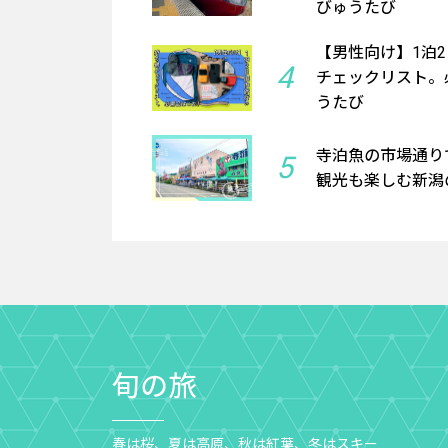
びゅうたび
【男性向け】1泊
4
チェックリスト。必
うたび
寺泊魚の市場通り
5
観光も楽しむ新潟の
旬の旅
春は桜、夏は高原、秋は紅葉、冬はスキー……