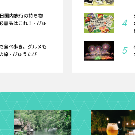
2日国内旅行の持ち物
4
需品はこれ！ - びゅ
で食べ歩き。グルメも
5
旅 - びゅうたび