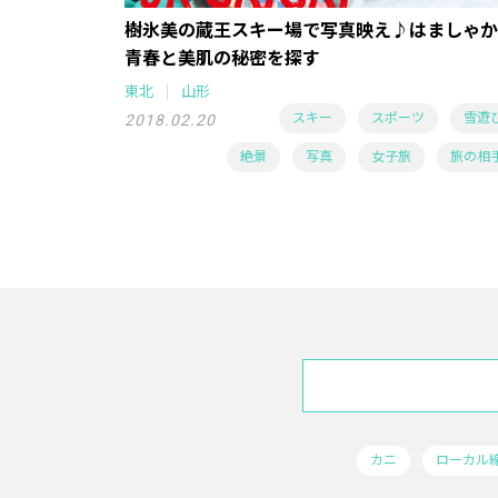
樹氷美の蔵王スキー場で写真映え♪はましゃか
青春と美肌の秘密を探す
東北
山形
スキー
スポーツ
雪遊
2018.02.20
絶景
写真
女子旅
旅の相
カニ
ローカル