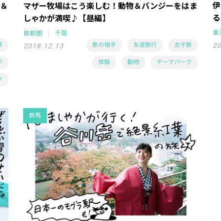
伊
＆
マザー牧場はこう楽しむ！動物＆バンジーをはま
る
しゃかが満喫♪【昼編】
東
首都圏
千葉
景
旅の相手
友達旅行
女子旅
20
2018.12.13
手
体験
動物
テーマパーク
ク
群馬