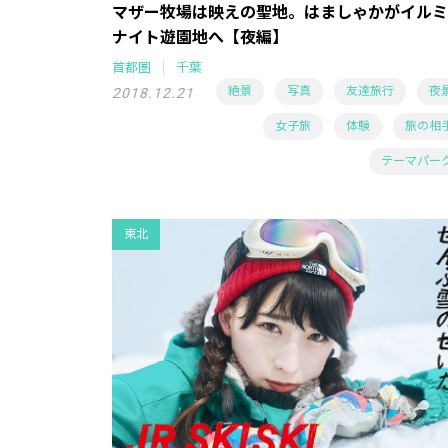
マザー牧場は映えの聖地。はましゃかがイルミ
ナイト遊園地へ【夜編】
首都圏
千葉
絶景
写真
友達旅行
夜
2018.12.21
女子旅
体験
旅の相
テーマパー
東北