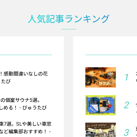
人気記事ランキング
！感動間違いなしの花
1
うたび
京の個室サウナ5選。
2
める！ - びゅうたび
車7選。SLや美しい車窓
3
など編集部おすすめ！ -